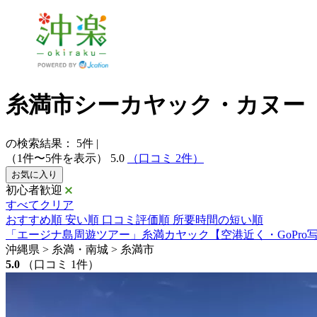
糸満市シーカヤック・カヌー
の検索結果：
5
件
|
（1件〜5件を表示）
5.0
（口コミ 2件）
お気に入り
初心者歓迎
すべてクリア
おすすめ順
安い順
口コミ評価順
所要時間の短い順
「エージナ島周遊ツアー」糸満カヤック【空港近く・GoPro
沖縄県 > 糸満・南城 > 糸満市
5.0
（口コミ 1件）