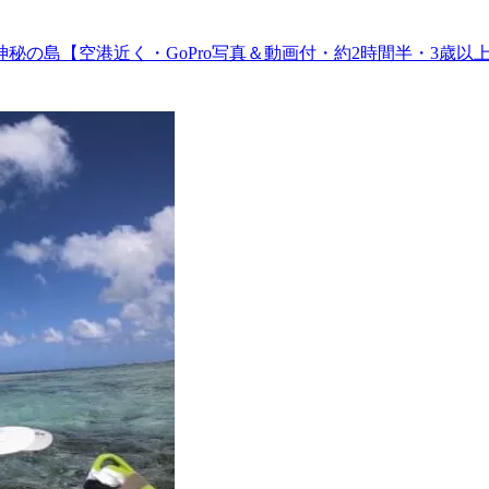
秘の島【空港近く・GoPro写真＆動画付・約2時間半・3歳以