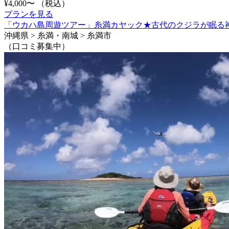
¥4,000〜
（税込）
プランを見る
「ウカハ島周遊ツアー」糸満カヤック★古代のクジラが眠る神
沖縄県 > 糸満・南城 > 糸満市
（口コミ募集中）