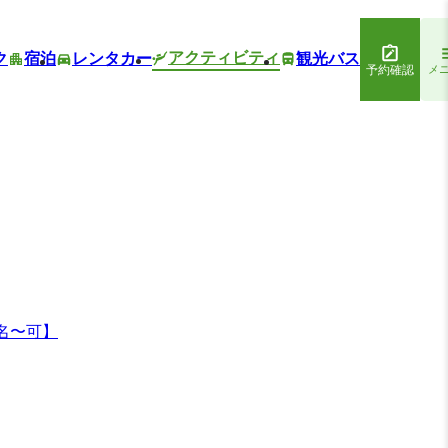
アクティビティ
ク
宿泊
レンタカー
観光バス
予約確認
メ
名〜可】