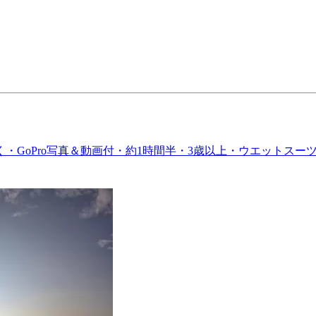
GoPro写真＆動画付・約1時間半・3歳以上・ウエットスー