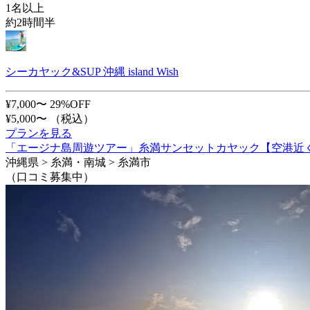
1名以上
約2時間半
シーカヤック&SUP 沖縄 island Wish
¥7,000〜
29%OFF
¥5,000〜
（税込）
プランを見る
「エージナ島周遊ツアー」糸満サンセットカヤック【空港近く・
沖縄県 > 糸満・南城 > 糸満市
（口コミ募集中）