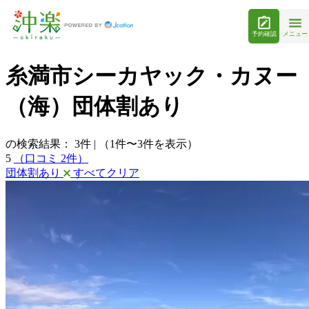
予約確認
メニュー
糸満市シーカヤック・カヌー
（海）団体割あり
の検索結果：
3
件
|
（1件〜3件を表示）
5
（口コミ 2件）
団体割あり
すべてクリア