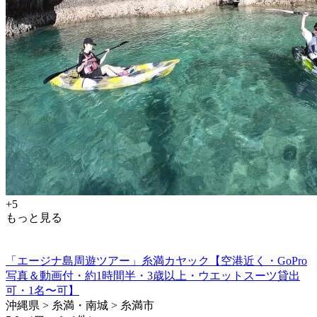
+5
もっと見る
「エージナ島周遊ツアー」糸満カヤック【空港近く・GoPro
写真＆動画付・約1時間半・3歳以上・ウエットスーツ貸出
可・1名〜可】
沖縄県 > 糸満・南城 > 糸満市