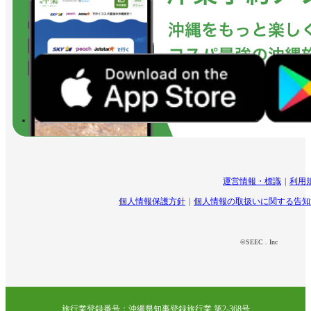
運営情報・標識
利用
個人情報保護方針
個人情報の取扱いに関する告知
©SEEC . Inc
旅行業登録番号：沖縄県知事登録旅行業 第2-368号