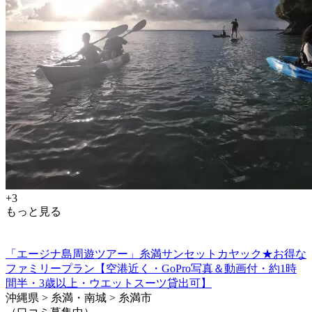
+3
もっと見る
「エージナ島周遊ツアー」糸満サンセットカヤック★お得な
ファミリープラン【空港近く・GoPro写真＆動画付・約1時
間半・3歳以上・ウエットスーツ貸出可】
沖縄県 > 糸満・南城 > 糸満市