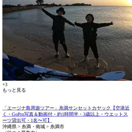
+3
もっと見る
「エージナ島周遊ツアー」糸満サンセットカヤック【空港近
く・GoPro写真＆動画付・約1時間半・3歳以上・ウエットス
ーツ貸出可・1名〜可】
沖縄県 > 糸満・南城 > 糸満市