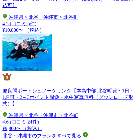
込可】
沖縄県 > 北谷・沖縄市 > 北谷町
4.5
(口コミ 5件)
¥10,800〜
（税込）
慶良間ボートシュノーケリング【本島中部 北谷町発・1日・
1名可・2～3ポイント周遊・水中写真無料（ダウンロード形
式）】
沖縄県 > 北谷・沖縄市 > 北谷町
4.6
(口コミ 24件)
¥9,800〜
（税込）
北谷・沖縄市のプランをすべて見る