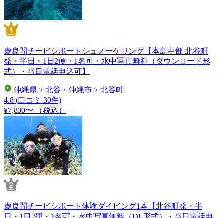
慶良間チービシボートシュノーケリング【本島中部 北谷町
発・半日・1日2便・1名可・水中写真無料（ダウンロード形
式）・当日電話申込可】
沖縄県 > 北谷・沖縄市 > 北谷町
4.8
(口コミ 30件)
¥7,800〜
（税込）
慶良間チービシボート体験ダイビング1本【北谷町発・半
日・1日2便・1名可・水中写真無料（DL形式）・当日電話申