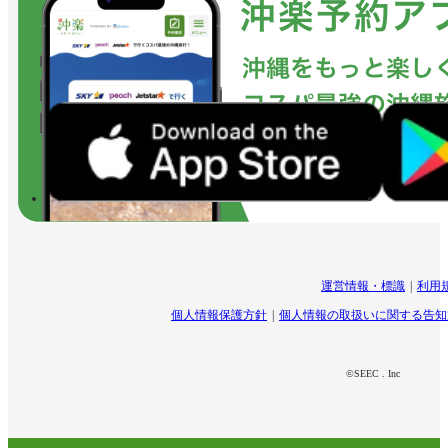
運営情報・標識
利用
個人情報保護方針
個人情報の取扱いに関する告知
©SEEC . Inc