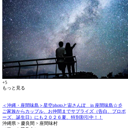
+5
もっと見る
＜沖縄・座間味島＞星空photoと宙さんぽ in 座間味島☆彡
ご家族からカップル、お仲間までサプライズ（告白、プロポ
ーズ、誕生日）にも２０２６夏、特別割引中！！
沖縄県 > 慶良間 > 座間味村