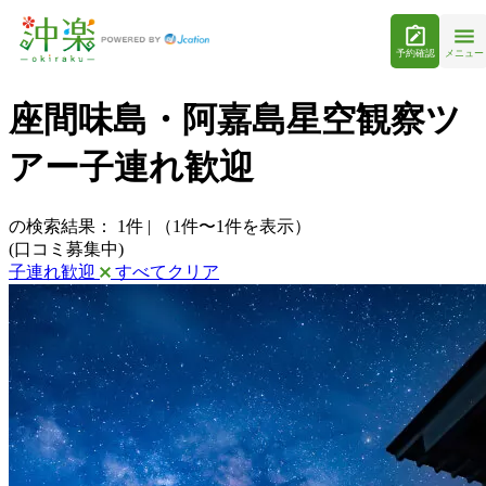
予約確認
メニュー
座間味島・阿嘉島星空観察ツ
アー子連れ歓迎
の検索結果：
1
件
|
（1件〜1件を表示）
(口コミ募集中)
子連れ歓迎
すべてクリア