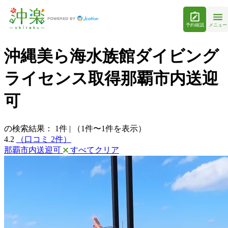
予約確認
メニュー
沖縄美ら海水族館ダイビング
ライセンス取得那覇市内送迎
可
の検索結果：
1
件
|
（1件〜1件を表示）
4.2
（口コミ 2件）
那覇市内送迎可
すべてクリア