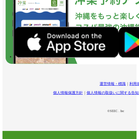
運営情報・標識
利用
個人情報保護方針
個人情報の取扱いに関する告知
©SEEC . Inc