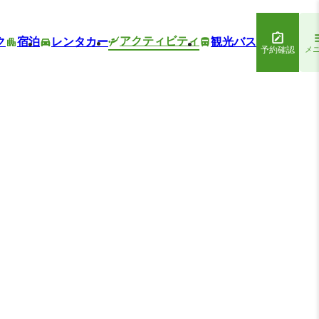
アクティビティ
ク
宿泊
レンタカー
観光バス
予約確認
メ