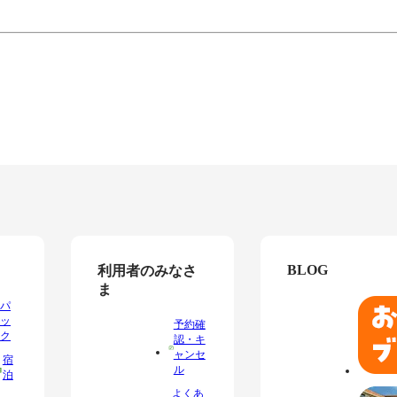
BLOG
利用者のみなさ
ま
パ
ッ
予約確
ク
認・キ
ャンセ
宿
ル
泊
よくあ