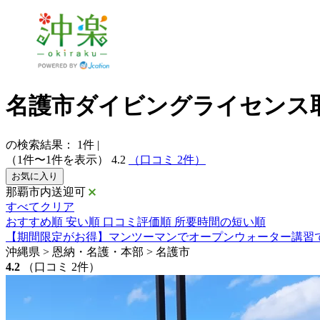
名護市ダイビングライセンス
の検索結果：
1
件
|
（1件〜1件を表示）
4.2
（口コミ 2件）
お気に入り
那覇市内送迎可
すべてクリア
おすすめ順
安い順
口コミ評価順
所要時間の短い順
【期間限定がお得】マンツーマンでオープンウォーター講習
沖縄県 > 恩納・名護・本部 > 名護市
4.2
（口コミ 2件）