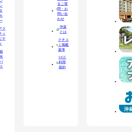
レ
るご質
ン
問・お
タ
問い合
カ
わせ
ー
沖楽
アク
とは
ティ
ビテ
クチコ
ィ
ミ掲載
基準
観
光
UGC
バ
利用
ス
規約