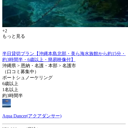
+2
もっと見る
半日貸切プラン【沖縄本島北部・美ら海水族館から約15分・
約3時間半・6歳以上・簡易映像付】
沖縄県 > 恩納・名護・本部 > 名護市
（口コミ募集中）
ボートシュノーケリング
6歳以上
1名以上
約3時間半
Aqua Dancer(アクアダンサー)