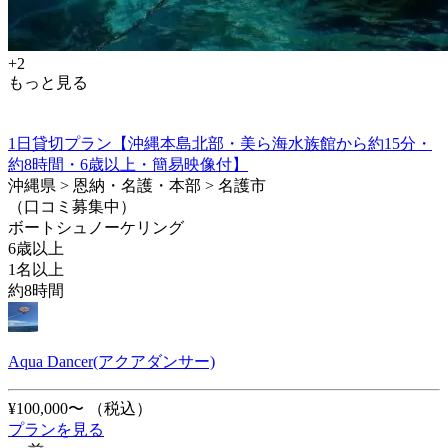
+2
もっと見る
1日貸切プラン【沖縄本島北部・美ら海水族館から約15分・
約8時間・6歳以上・簡易映像付】
沖縄県 > 恩納・名護・本部 > 名護市
（口コミ募集中）
ボートシュノーケリング
6歳以上
1名以上
約8時間
Aqua Dancer(アクアダンサー)
¥100,000〜
（税込）
プランを見る