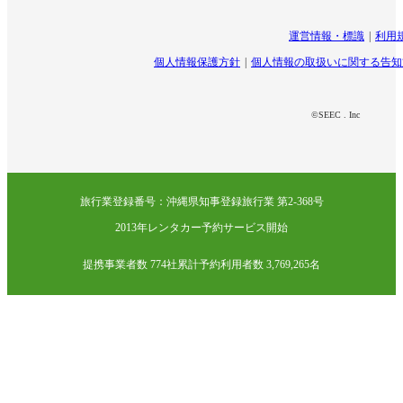
運営情報・標識
利用
個人情報保護方針
個人情報の取扱いに関する告知
©SEEC . Inc
旅行業登録番号：沖縄県知事登録旅行業 第2-368号
2013年レンタカー予約サービス開始
提携事業者数 774社
累計予約利用者数 3,769,265名