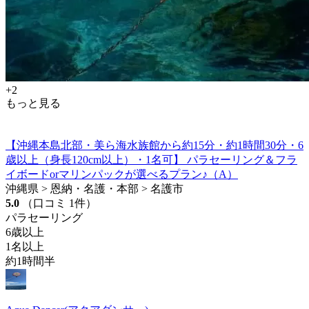
+2
もっと見る
【沖縄本島北部・美ら海水族館から約15分・約1時間30分・6
歳以上（身長120cm以上）・1名可】 パラセーリング＆フラ
イボードorマリンパックが選べるプラン♪（A）
沖縄県 > 恩納・名護・本部 > 名護市
5.0
（口コミ 1件）
パラセーリング
6歳以上
1名以上
約1時間半