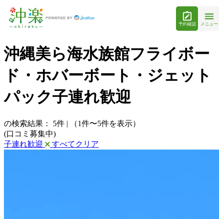
予約確認
メニュー
沖縄美ら海水族館フライボー
ド・ホバーボート・ジェット
パック子連れ歓迎
の検索結果：
5
件
|
（1件〜5件を表示）
(口コミ募集中)
子連れ歓迎
すべてクリア