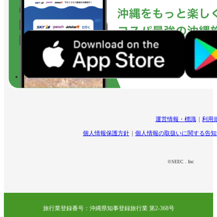
運営情報・標識
利用
個人情報保護方針
個人情報の取扱いに関する告知
©SEEC . Inc
旅行業登録番号：沖縄県知事登録旅行業 第2-368号