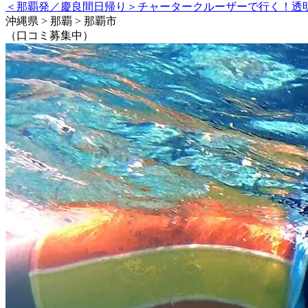
＜那覇発／慶良間日帰り＞チャータークルーザーで行く！透
沖縄県 > 那覇 > 那覇市
（口コミ募集中）