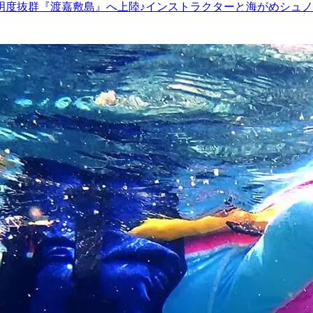
明度抜群『渡嘉敷島』へ上陸♪インストラクターと海がめシュノ