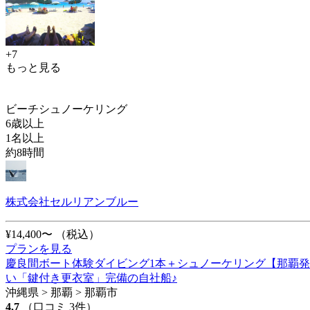
+7
もっと見る
ビーチシュノーケリング
6歳以上
1名以上
約8時間
株式会社セルリアンブルー
¥14,400〜
（税込）
プランを見る
慶良間ボート体験ダイビング1本＋シュノーケリング【那覇発
い「鍵付き更衣室」完備の自社船♪
沖縄県 > 那覇 > 那覇市
4.7
（口コミ 3件）