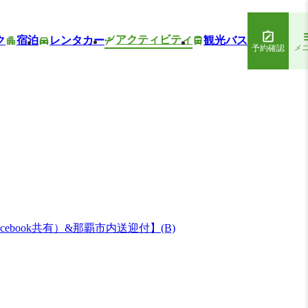
アクティビティ
ク
宿泊
レンタカー
観光バス
予約確認
メ
ook共有）&那覇市内送迎付】(B)