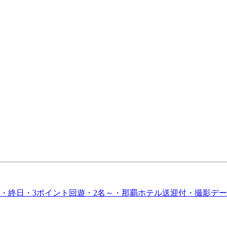
・終日・3ポイント回遊・2名～・那覇ホテル送迎付・撮影デ