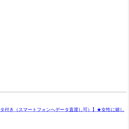
ータ付き（スマートフォンへデータ直渡し可）】★女性に嬉し