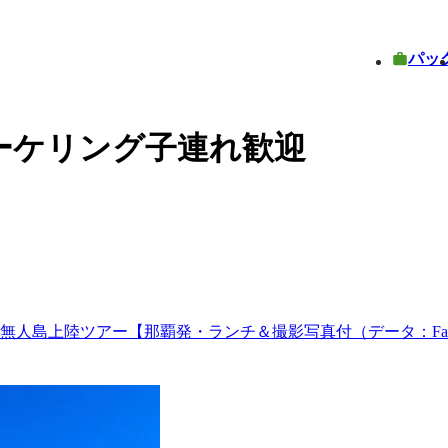
パッ
ーケリング子連れ歓迎
島上陸ツアー【那覇発・ランチ＆撮影写真付（データ：Faceb