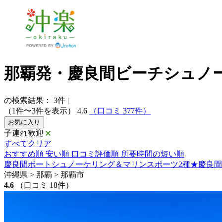
那覇発・慶良間ビーチシュノ
の検索結果：
3
件
|
（1件〜3件を表示）
4.6
（口コミ 377件）
お気に入り
子連れ歓迎
すべてクリア
おすすめ順
安い順
口コミ評価順
所要時間の短い順
慶良間ボートシュノーケリング＆マリンスポーツ2種★慶良間無人
沖縄県 > 那覇 > 那覇市
4.6
（口コミ 18件）