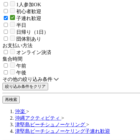
1人参加OK
初心者歓迎
子連れ歓迎
半日
日帰り（1日）
団体割あり
お支払い方法
オンライン決済
集合時間
午前
午後
その他の絞り込み条件
絞り込み条件をクリア
再検索
沖楽
>
沖縄アクティビティ
>
津堅島ビーチシュノーケリング
>
津堅島ビーチシュノーケリング子連れ歓迎