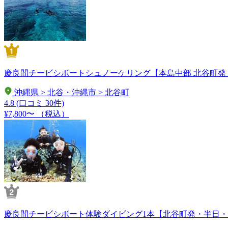
慶良間チービシボートシュノーケリング【本島中部 北谷町発
沖縄県 > 北谷・沖縄市 > 北谷町
4.8
(口コミ 30件)
¥7,800〜
（税込）
慶良間チービシボート体験ダイビング1本【北谷町発・半日・