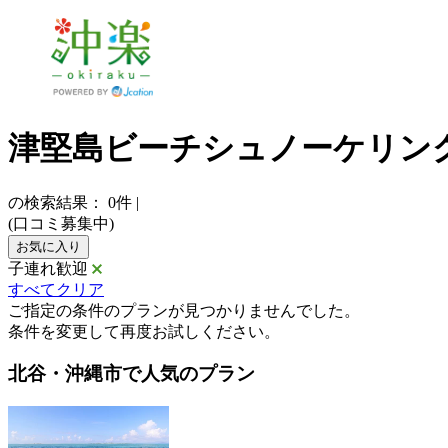
津堅島ビーチシュノーケリン
の検索結果：
0
件
|
(口コミ募集中)
お気に入り
子連れ歓迎
すべてクリア
ご指定の条件のプランが見つかりませんでした。
条件を変更して再度お試しください。
北谷・沖縄市で人気のプラン