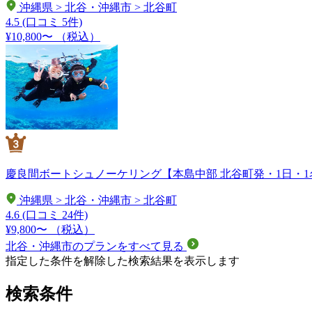
沖縄県 > 北谷・沖縄市 > 北谷町
4.5
(口コミ 5件)
¥10,800〜
（税込）
慶良間ボートシュノーケリング【本島中部 北谷町発・1日・
沖縄県 > 北谷・沖縄市 > 北谷町
4.6
(口コミ 24件)
¥9,800〜
（税込）
北谷・沖縄市のプランをすべて見る
指定した条件を解除した検索結果を表示します
検索条件