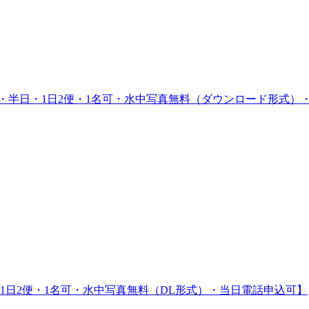
・半日・1日2便・1名可・水中写真無料（ダウンロード形式）
1日2便・1名可・水中写真無料（DL形式）・当日電話申込可】