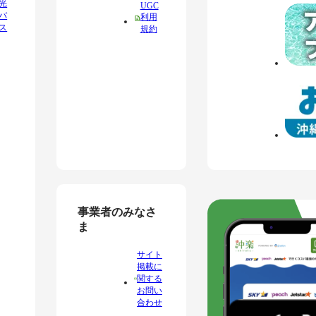
光
UGC
バ
利用
ス
規約
事業者のみなさ
ま
サイト
掲載に
関する
お問い
合わせ