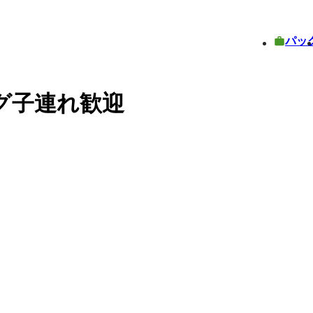
パッ
グ子連れ歓迎