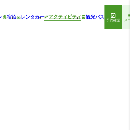
アクティビティ
ク
宿泊
レンタカー
観光バス
予約確認
メ