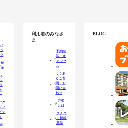
BLOG
利用者のみなさ
ま
パ
ッ
予約確
ク
認・キ
ャンセ
宿
ル
泊
よくあ
レ
るご質
ン
問・お
タ
問い合
カ
わせ
ー
沖楽
アク
とは
ティ
ビテ
クチコ
ィ
ミ掲載
基準
観