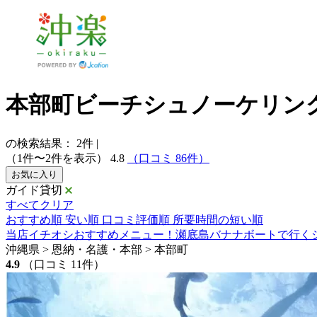
本部町ビーチシュノーケリン
の検索結果：
2
件
|
（1件〜2件を表示）
4.8
（口コミ 86件）
お気に入り
ガイド貸切
すべてクリア
おすすめ順
安い順
口コミ評価順
所要時間の短い順
当店イチオシおすすめメニュー！瀬底島バナナボートで行く
沖縄県 > 恩納・名護・本部 > 本部町
4.9
（口コミ 11件）