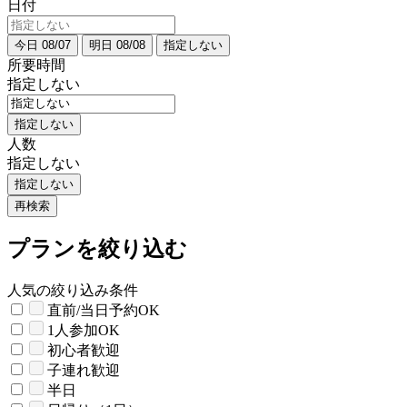
日付
今日 08/07
明日 08/08
指定しない
所要時間
指定しない
指定しない
人数
指定しない
指定しない
再検索
プランを絞り込む
人気の絞り込み条件
直前/当日予約OK
1人参加OK
初心者歓迎
子連れ歓迎
半日