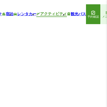
アクティビティ
ク
宿泊
レンタカー
観光バス
予約確認
メ