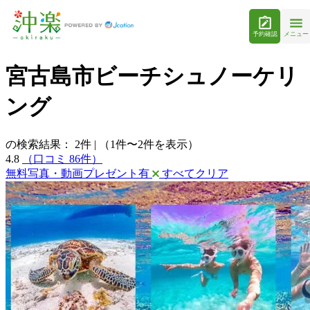
予約確認
メニュー
宮古島市ビーチシュノーケリ
ング
の検索結果：
2
件
|
（1件〜2件を表示）
4.8
（口コミ 86件）
無料写真・動画プレゼント有
すべてクリア