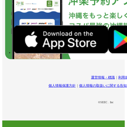
運営情報・標識
利用
個人情報保護方針
個人情報の取扱いに関する告知
©SEEC . Inc