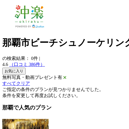
那覇市ビーチシュノーケリン
の検索結果：
0
件
|
4.6
（口コミ 386件）
お気に入り
無料写真・動画プレゼント有
すべてクリア
ご指定の条件のプランが見つかりませんでした。
条件を変更して再度お試しください。
那覇で人気のプラン