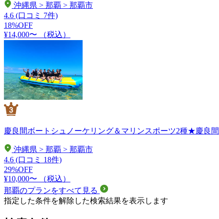
沖縄県 > 那覇 > 那覇市
4.6
(口コミ 7件)
18%OFF
¥14,000〜
（税込）
慶良間ボートシュノーケリング＆マリンスポーツ2種★慶良間無人
沖縄県 > 那覇 > 那覇市
4.6
(口コミ 18件)
29%OFF
¥10,000〜
（税込）
那覇のプランをすべて見る
指定した条件を解除した検索結果を表示します