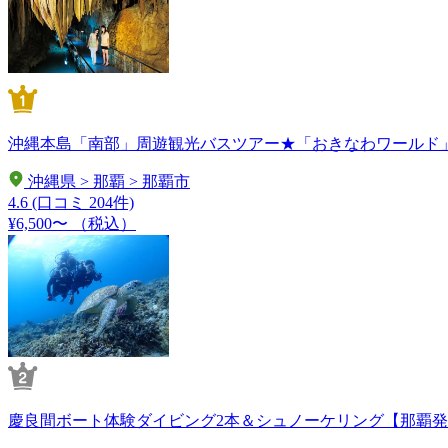
沖縄本島「南部」周遊観光バスツアー★「おきなわワールド
沖縄県 > 那覇 > 那覇市
4.6
(口コミ 204件)
¥6,500〜
（税込）
慶良間ボート体験ダイビング2本＆シュノーケリング【那覇