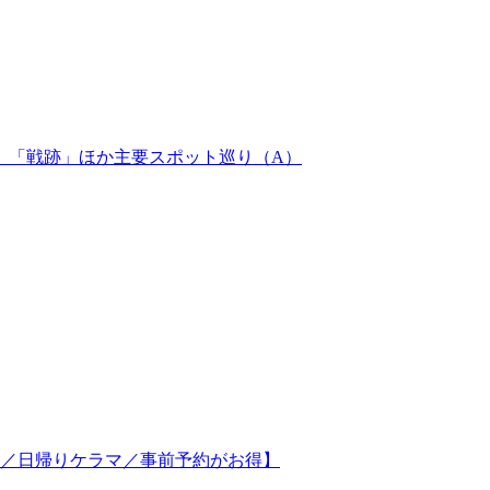
」「戦跡」ほか主要スポット巡り（A）
発／日帰りケラマ／事前予約がお得】