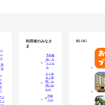
BLOG
利用者のみなさ
ま
パ
ッ
予約確
ク
認・キ
ャンセ
宿
ル
泊
よくあ
レ
るご質
ン
問・お
タ
問い合
カ
わせ
ー
沖楽
アク
とは
ティ