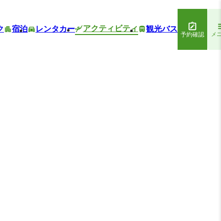
アクティビティ
ク
宿泊
レンタカー
観光バス
予約確認
メ