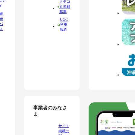
ビテ
クチコ
ィ
ミ掲載
基準
観
光
UGC
バ
利用
ス
規約
事業者のみなさ
ま
サイト
掲載に