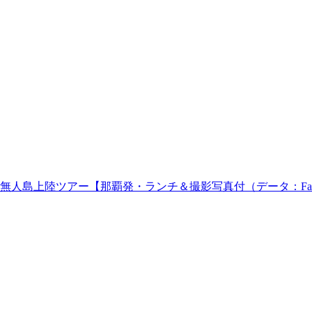
島上陸ツアー【那覇発・ランチ＆撮影写真付（データ：Faceb