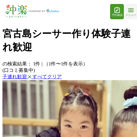
予約確認
メニュー
宮古島シーサー作り体験子連
れ歓迎
の検索結果：
1
件
|
（1件〜1件を表示）
(口コミ募集中)
子連れ歓迎
すべてクリア