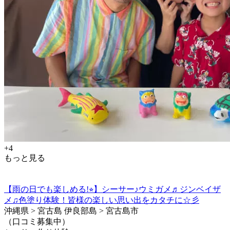
+4
もっと見る
【雨の日でも楽しめる!⭐︎】シーサー♪ウミガメ♬ジンベイザ
メ♫色塗り体験！皆様の楽しい思い出をカタチに☆彡
沖縄県 > 宮古島 伊良部島 > 宮古島市
（口コミ募集中）