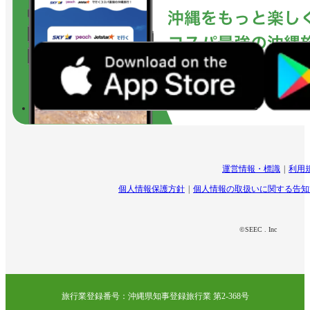
運営情報・標識
利用
個人情報保護方針
個人情報の取扱いに関する告知
©SEEC . Inc
旅行業登録番号：沖縄県知事登録旅行業 第2-368号