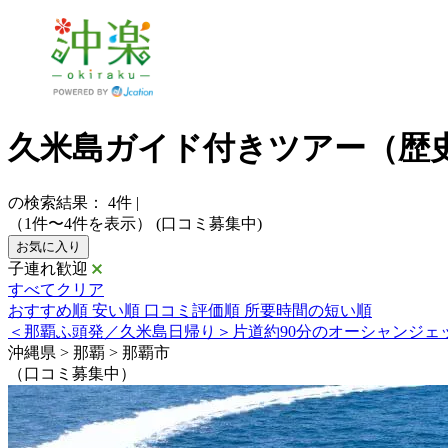
久米島ガイド付きツアー（歴
の検索結果：
4
件
|
（1件〜4件を表示）
(口コミ募集中)
お気に入り
子連れ歓迎
すべてクリア
おすすめ順
安い順
口コミ評価順
所要時間の短い順
＜那覇ふ頭発／久米島日帰り＞片道約90分のオーシャンジェ
沖縄県 > 那覇 > 那覇市
（口コミ募集中）