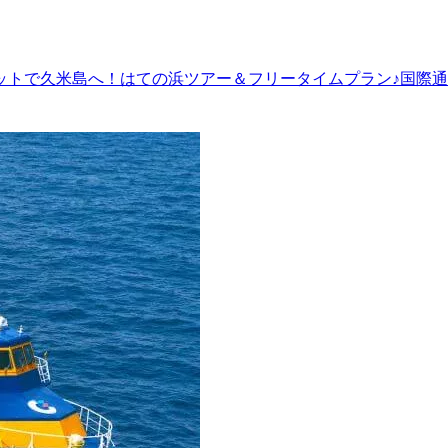
ットで久米島へ！はての浜ツアー＆フリータイムプラン♪国際通