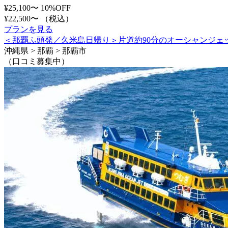
¥25,100〜
10%OFF
¥22,500〜
（税込）
プランを見る
＜那覇ふ頭発／久米島日帰り＞片道約90分のオーシャンジェ
沖縄県 > 那覇 > 那覇市
（口コミ募集中）