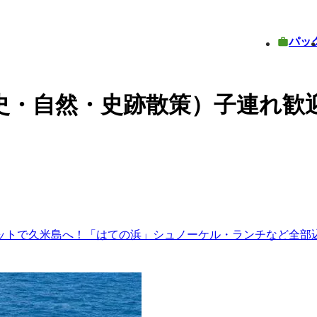
パッ
史・自然・史跡散策）子連れ歓
ットで久米島へ！「はての浜」シュノーケル・ランチなど全部込