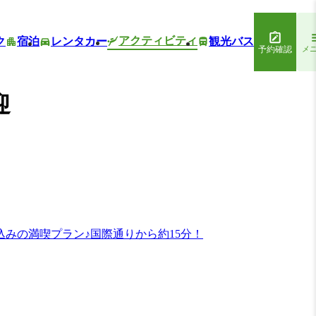
アクティビティ
ク
宿泊
レンタカー
観光バス
予約確認
メ
迎
みの満喫プラン♪国際通りから約15分！