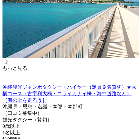
+2
もっと見る
沖縄観光ジャンボタクシー・ハイヤー（定員９名貸切）★大
橋コース（古宇利大橋・ニライカナイ橋・海中道路など）
［海の上を走ろう］
沖縄県 > 恩納・名護・本部 > 本部町
（口コミ募集中）
観光タクシー（貸切）
0歳以上
1名以上