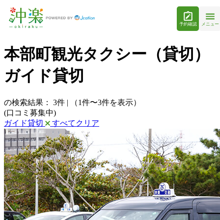
予約確認
メニュー
本部町観光タクシー（貸切）
ガイド貸切
の検索結果：
3
件
|
（1件〜3件を表示）
(口コミ募集中)
ガイド貸切
すべてクリア