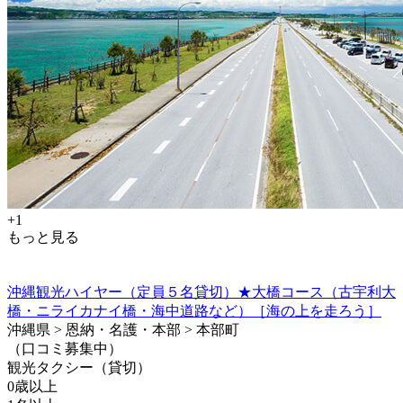
+1
もっと見る
沖縄観光ハイヤー（定員５名貸切）★大橋コース（古宇利大
橋・ニライカナイ橋・海中道路など）［海の上を走ろう］
沖縄県 > 恩納・名護・本部 > 本部町
（口コミ募集中）
観光タクシー（貸切）
0歳以上