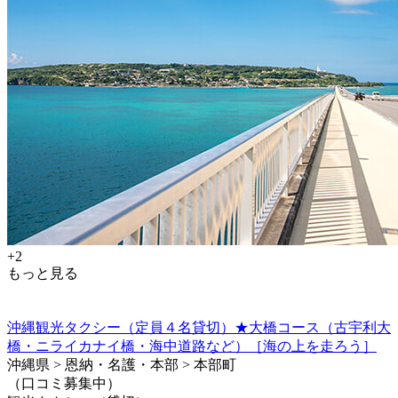
+2
もっと見る
沖縄観光タクシー（定員４名貸切）★大橋コース（古宇利大
橋・ニライカナイ橋・海中道路など）［海の上を走ろう］
沖縄県 > 恩納・名護・本部 > 本部町
（口コミ募集中）