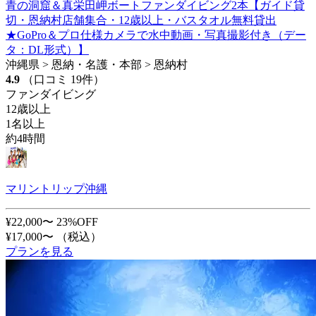
青の洞窟＆真栄田岬ボートファンダイビング2本【ガイド貸
切・恩納村店舗集合・12歳以上・バスタオル無料貸出
★GoPro＆プロ仕様カメラで水中動画・写真撮影付き（デー
タ：DL形式）】
沖縄県 > 恩納・名護・本部 > 恩納村
4.9
（口コミ 19件）
ファンダイビング
12歳以上
1名以上
約4時間
マリントリップ沖縄
¥22,000〜
23%OFF
¥17,000〜
（税込）
プランを見る