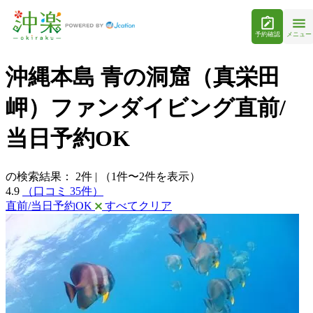
予約確認
メニュー
沖縄本島 青の洞窟（真栄田
岬）ファンダイビング直前/
当日予約OK
の検索結果：
2
件
|
（1件〜2件を表示）
4.9
（口コミ 35件）
直前/当日予約OK
すべてクリア