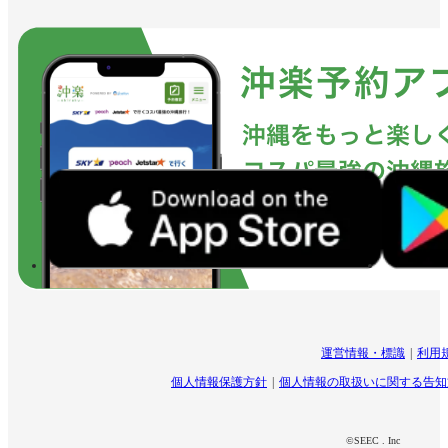
運営情報・標識
利用
個人情報保護方針
個人情報の取扱いに関する告知
©SEEC . Inc