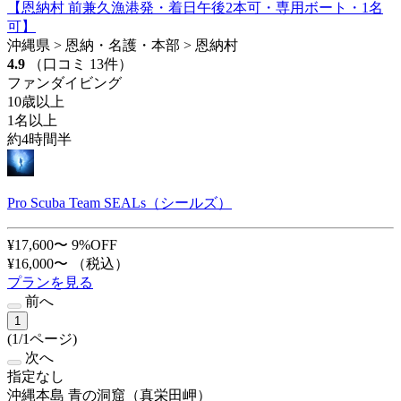
【恩納村 前兼久漁港発・着日午後2本可・専用ボート・1名
可】
沖縄県 > 恩納・名護・本部 > 恩納村
4.9
（口コミ 13件）
ファンダイビング
10歳以上
1名以上
約4時間半
Pro Scuba Team SEALs（シールズ）
¥17,600〜
9%OFF
¥16,000〜
（税込）
プランを見る
前へ
1
(1/1ページ)
次へ
指定なし
沖縄本島 青の洞窟（真栄田岬）