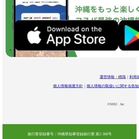
運営情報・標識
利用
個人情報保護方針
個人情報の取扱いに関する告知
©SEEC . Inc
旅行業登録番号：沖縄県知事登録旅行業 第2-368号