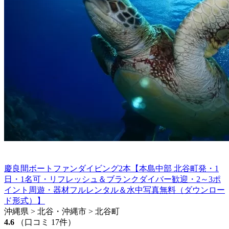
慶良間ボートファンダイビング2本【本島中部 北谷町発・1
日・1名可・リフレッシュ＆ブランクダイバー歓迎・2～3ポ
イント周遊・器材フルレンタル＆水中写真無料（ダウンロー
ド形式）】
沖縄県 > 北谷・沖縄市 > 北谷町
4.6
（口コミ 17件）