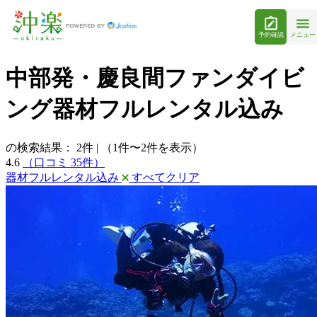
予約確認
メニュー
中部発・慶良間ファンダイビ
ング器材フルレンタル込み
の検索結果：
2
件
|
（1件〜2件を表示）
4.6
（口コミ 35件）
器材フルレンタル込み
すべてクリア