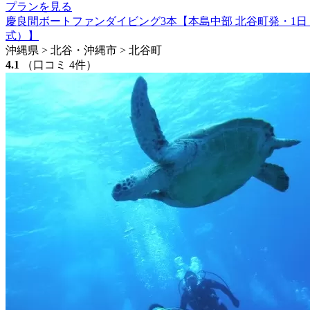
プランを見る
慶良間ボートファンダイビング3本【本島中部 北谷町発・1
式）】
沖縄県 > 北谷・沖縄市 > 北谷町
4.1
（口コミ 4件）