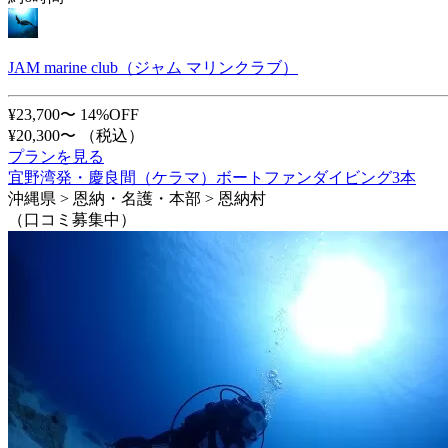
JAM marine club（ジャム マリンクラブ）
¥23,700〜
14%OFF
¥20,300〜
（税込）
プランを見る
宜野湾発・慶良間（ケラマ）ボートファンダイビング3本
沖縄県 > 恩納・名護・本部 > 恩納村
（口コミ募集中）