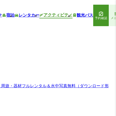
アクティビティ
ク
宿泊
レンタカー
観光バス
予約確認
メ
ント周遊・器材フルレンタル＆水中写真無料（ダウンロード形