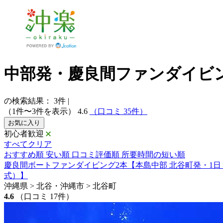
中部発・慶良間ファンダイビ
の検索結果：
3
件
|
（1件〜3件を表示）
4.6
（口コミ 35件）
お気に入り
初心者歓迎
すべてクリア
おすすめ順
安い順
口コミ評価順
所要時間の短い順
慶良間ボートファンダイビング2本【本島中部 北谷町発・1
式）】
沖縄県 > 北谷・沖縄市 > 北谷町
4.6
（口コミ 17件）