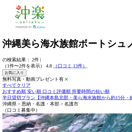
沖縄美ら海水族館ボートシュ
の検索結果：
2
件
|
（1件〜2件を表示）
4.8
（口コミ 13件）
お気に入り
無料写真・動画プレゼント有
すべてクリア
おすすめ順
安い順
口コミ評価順
所要時間の短い順
半日貸切プラン【沖縄本島北部・美ら海水族館から約15分・
沖縄県 > 恩納・名護・本部 > 名護市
（口コミ募集中）