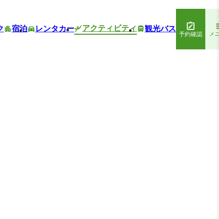
アクティビティ
ク
宿泊
レンタカー
観光バス
予約確認
メ