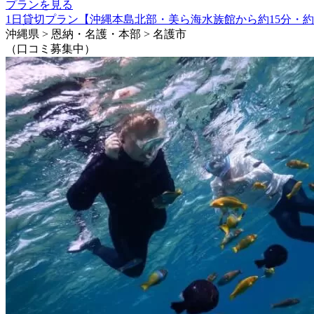
プランを見る
1日貸切プラン【沖縄本島北部・美ら海水族館から約15分・約
沖縄県 > 恩納・名護・本部 > 名護市
（口コミ募集中）