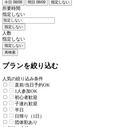
今日 08/08
明日 08/09
指定しない
所要時間
指定しない
指定しない
人数
指定しない
指定しない
再検索
プランを絞り込む
人気の絞り込み条件
直前/当日予約OK
1人参加OK
初心者歓迎
子連れ歓迎
半日
日帰り（1日）
団体割あり