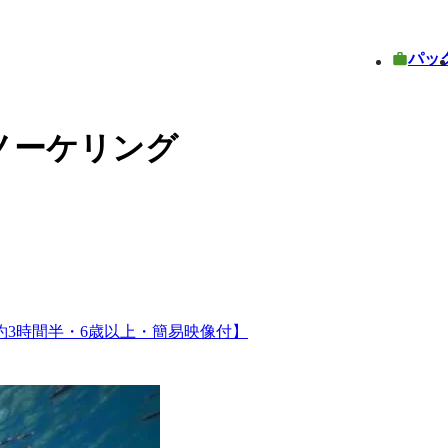
パッ
ノーケリング
約3時間半・6歳以上・簡易映像付】