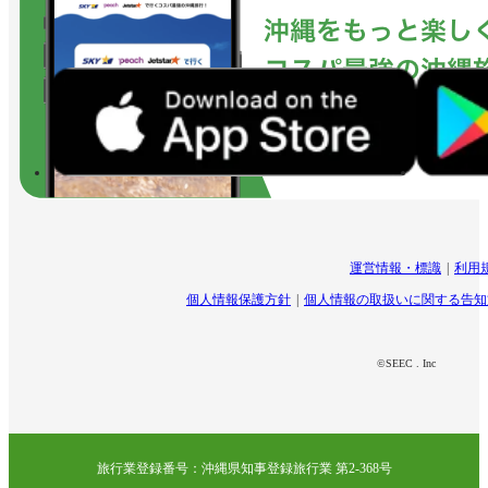
運営情報・標識
利用
個人情報保護方針
個人情報の取扱いに関する告知
©SEEC . Inc
旅行業登録番号：沖縄県知事登録旅行業 第2-368号