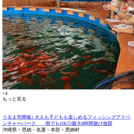
+4
もっと見る
うるま市開催♪ 大人も子どもも楽しめるフィッシングアドベ
ンチャーパーク 雨でもOK◎最大8時間遊び放題
沖縄県 > 恩納・名護・本部 > 恩納村