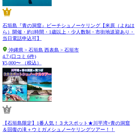
石垣島『青の洞窟』ビーチシュノーケリング【米原（よねは
ら）開催・約1時間・1歳以上・少人数制・市街地送迎あり・
当日電話申込可】
沖縄県 > 石垣島 西表島 > 石垣市
4.7
(口コミ 6件)
¥5,000〜
（税込）
【石垣島限定】1番人気！３大スポット★川平湾+青の洞窟
＆回復の滝＋ウミガメシュノーケリングツアー！！