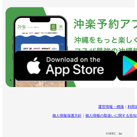
運営情報・標識
利用
個人情報保護方針
個人情報の取扱いに関する告知
©SEEC . Inc