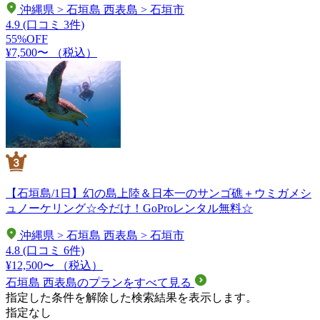
沖縄県 > 石垣島 西表島 > 石垣市
4.9
(口コミ 3件)
55%OFF
¥7,500〜
（税込）
【石垣島/1日】幻の島上陸＆日本一のサンゴ礁＋ウミガメシ
ュノーケリング☆今だけ！GoProレンタル無料☆
沖縄県 > 石垣島 西表島 > 石垣市
4.8
(口コミ 6件)
¥12,500〜
（税込）
石垣島 西表島のプランをすべて見る
指定した条件を解除した検索結果を表示します。
指定なし