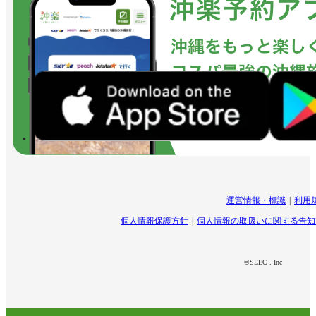
運営情報・標識
利用
個人情報保護方針
個人情報の取扱いに関する告知
©SEEC . Inc