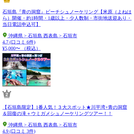
石垣島『青の洞窟』ビーチシュノーケリング【米原（よねは
ら）開催・約1時間・1歳以上・少人数制・市街地送迎あり・
当日電話申込可】
沖縄県 > 石垣島 西表島 > 石垣市
4.7
(口コミ 6件)
¥5,000〜
（税込）
【石垣島限定】1番人気！３大スポット★川平湾+青の洞窟
＆回復の滝＋ウミガメシュノーケリングツアー！！
沖縄県 > 石垣島 西表島 > 石垣市
4.9
(口コミ 3件)