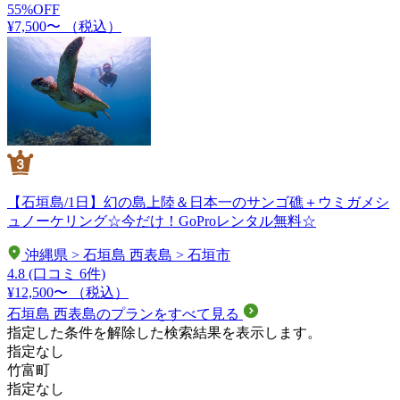
55%OFF
¥7,500〜
（税込）
【石垣島/1日】幻の島上陸＆日本一のサンゴ礁＋ウミガメシ
ュノーケリング☆今だけ！GoProレンタル無料☆
沖縄県 > 石垣島 西表島 > 石垣市
4.8
(口コミ 6件)
¥12,500〜
（税込）
石垣島 西表島のプランをすべて見る
指定した条件を解除した検索結果を表示します。
指定なし
竹富町
指定なし