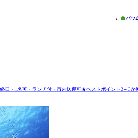
パッ
終日・1名可・ランチ付・市内送迎可★ベストポイント2～3か