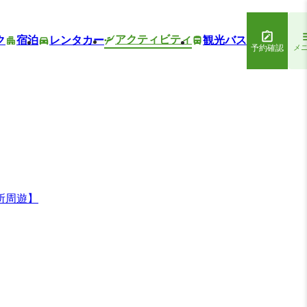
アクティビティ
ク
宿泊
レンタカー
観光バス
予約確認
メ
所周遊】