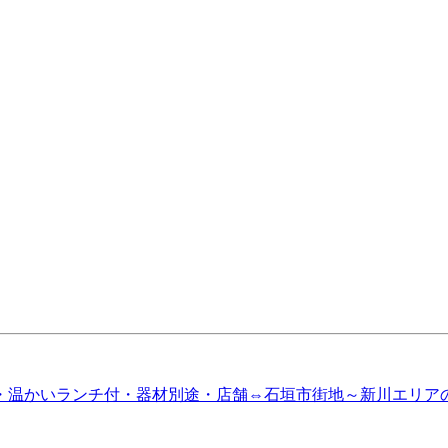
可・温かいランチ付・器材別途・店舗⇔石垣市街地～新川エリア