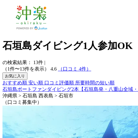
石垣島ダイビング1人参加OK
の検索結果：
13
件
|
（1件〜13件を表示）
4.6
（口コミ 4件）
お気に入り
おすすめ順
安い順
口コミ評価順
所要時間の短い順
石垣島ボートファンダイビング2本【石垣島発・八重山全域・
沖縄県 > 石垣島 西表島 > 石垣市
（口コミ募集中）