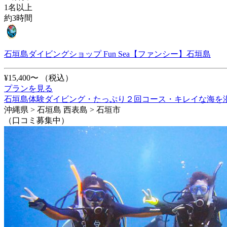
1名以上
約3時間
石垣島ダイビングショップ Fun Sea【ファンシー】石垣島
¥15,400〜
（税込）
プランを見る
石垣島体験ダイビング・たっぷり２回コース・キレイな海を
沖縄県 > 石垣島 西表島 > 石垣市
（口コミ募集中）