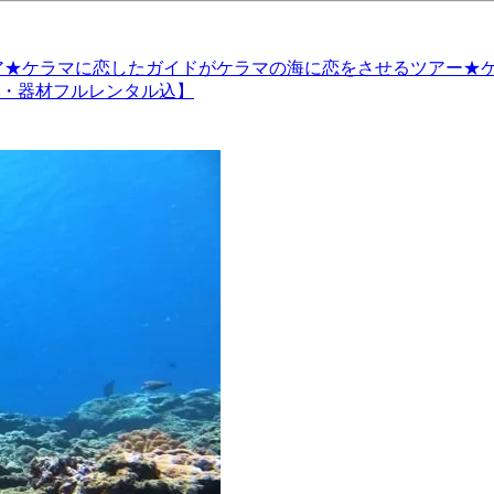
リア★ケラマに恋したガイドがケラマの海に恋をさせるツアー★ケラ
可・器材フルレンタル込】