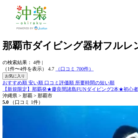
那覇市ダイビング器材フルレ
の検索結果：
4
件
|
（1件〜4件を表示）
4.7
（口コミ 700件）
お気に入り
おすすめ順
安い順
口コミ評価順
所要時間の短い順
【新規限定】那覇発★慶良間諸島FUNダイビング2本★初心
沖縄県 > 那覇 > 那覇市
5.0
（口コミ 1件）