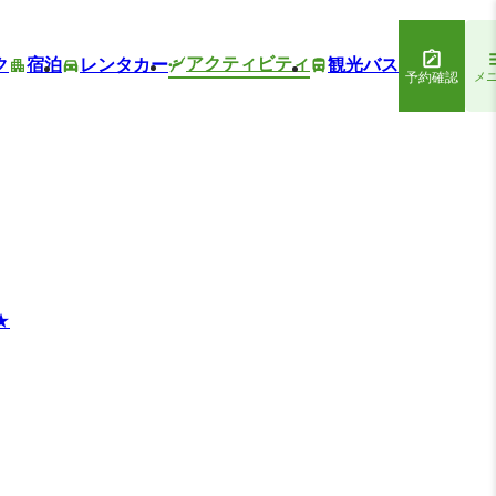
アクティビティ
ク
宿泊
レンタカー
観光バス
予約確認
メ
★