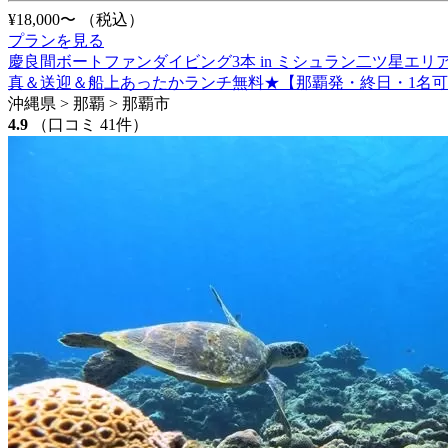
¥18,000〜
（税込）
プランを見る
慶良間ボートファンダイビング3本 in ミシュラン二ツ星エ
真＆送迎＆船上あったかランチ無料★【那覇発・終日・1名
沖縄県 > 那覇 > 那覇市
4.9
（口コミ 41件）