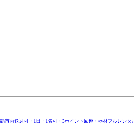
覇市内送迎可・1日・1名可・3ポイント回遊・器材フルレンタ