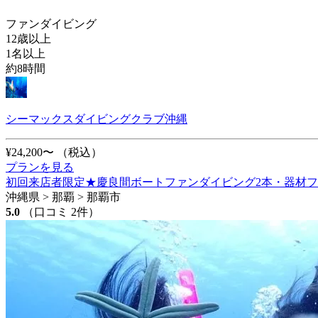
ファンダイビング
12歳以上
1名以上
約8時間
シーマックスダイビングクラブ沖縄
¥24,200〜
（税込）
プランを見る
初回来店者限定★慶良間ボートファンダイビング2本・器材
沖縄県 > 那覇 > 那覇市
5.0
（口コミ 2件）