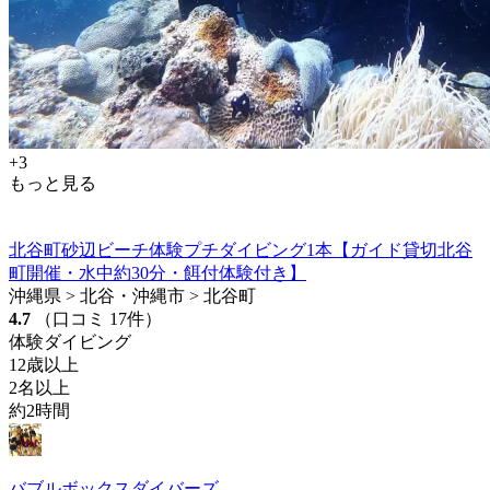
+3
もっと見る
北谷町砂辺ビーチ体験プチダイビング1本【ガイド貸切北谷
町開催・水中約30分・餌付体験付き】
沖縄県 > 北谷・沖縄市 > 北谷町
4.7
（口コミ 17件）
体験ダイビング
12歳以上
2名以上
約2時間
バブルボックスダイバーズ