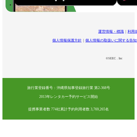
運営情報・標識
利用
個人情報保護方針
個人情報の取扱いに関する告知
©SEEC . Inc
旅行業登録番号：沖縄県知事登録旅行業 第2-368号
2013年レンタカー予約サービス開始
提携事業者数 774社
累計予約利用者数 3,769,265名