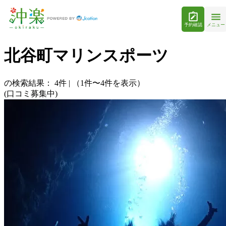
予約確認
メニュー
北谷町マリンスポーツ
の検索結果：
4
件
|
（1件〜4件を表示）
(口コミ募集中)