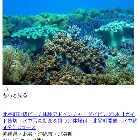
+3
もっと見る
北谷町砂辺ビーチ体験アドベンチャーダイビング1本【ガイ
ド貸切・水中写真動画＆餌づけ体験付・北谷町開催・水中約
50分】Cコース
沖縄県 > 北谷・沖縄市 > 北谷町