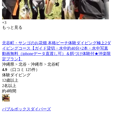
+3
もっと見る
北谷町・サンゴのお花畑 本格ビーチ体験ダイビング極上2ダ
イビングコース【ガイド貸切・水中約40分×2本・水中写真
動画無料（iphoneデータ直渡し可）＆餌づけ体験付★沖楽限
定プラン】
沖縄県 > 北谷・沖縄市 > 北谷町
4.9
（口コミ 125件）
体験ダイビング
12歳以上
2名以上
約4時間
バブルボックスダイバーズ