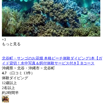
+3
もっと見る
北谷町・サンゴのお花畑 本格ビーチ体験ダイビング1本【ガ
イド貸切！水中写真＆餌付体験サービス付き】Bコース
沖縄県 > 北谷・沖縄市 > 北谷町
4.7
（口コミ 13件）
体験ダイビング
12歳以上
2名以上
約2時間半