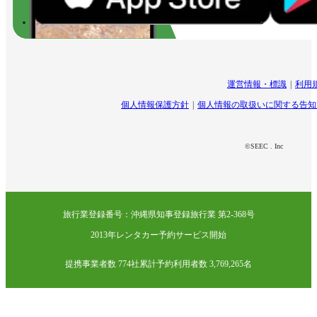
運営情報・標識
利用
個人情報保護方針
個人情報の取扱いに関する告知
©SEEC . Inc
旅行業登録番号：沖縄県知事登録旅行業 第2-368号
2013年レンタカー予約サービス開始
提携事業者数 774社
累計予約利用者数 3,769,265名