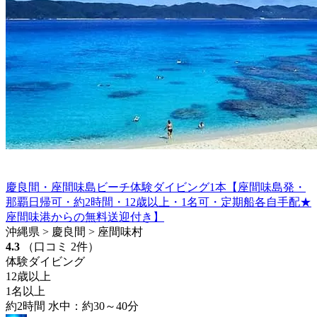
慶良間・座間味島ビーチ体験ダイビング1本【座間味島発・
那覇日帰可・約2時間・12歳以上・1名可・定期船各自手配★
座間味港からの無料送迎付き】
沖縄県 > 慶良間 > 座間味村
4.3
（口コミ 2件）
体験ダイビング
12歳以上
1名以上
約2時間 水中：約30～40分