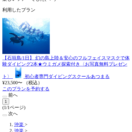
利用したプラン
【石垣島/1日】 幻の島上陸＆安心のフルフェイスマスクで体
験ダイビング2本★ウミガメ探索付き〈お写真無料プレゼン
ト〉
初心者専門ダイビングスクールあつまる
¥23,500〜
（税込）
このプランを予約する
前へ
1
(1/1ページ)
次へ
沖楽
>
沖楽
>