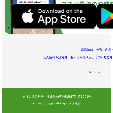
運営情報・標識
利用
個人情報保護方針
個人情報の取扱いに関する告知
©SEEC . Inc
旅行業登録番号：沖縄県知事登録旅行業 第2-368号
2013年レンタカー予約サービス開始