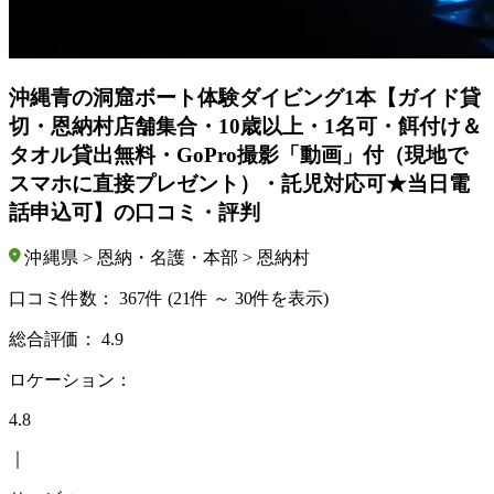
沖縄青の洞窟ボート体験ダイビング1本【ガイド貸
切・恩納村店舗集合・10歳以上・1名可・餌付け＆
タオル貸出無料・GoPro撮影「動画」付（現地で
スマホに直接プレゼント）・託児対応可★当日電
話申込可】の口コミ・評判
沖縄県 > 恩納・名護・本部 > 恩納村
口コミ件数：
367件
(21件 ～ 30件を表示)
総合評価：
4.9
ロケーション：
4.8
｜