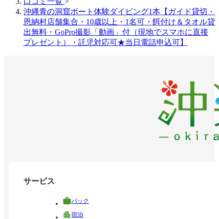
口コミ一覧
>
沖縄青の洞窟ボート体験ダイビング1本【ガイド貸切・
恩納村店舗集合・10歳以上・1名可・餌付け＆タオル貸
出無料・GoPro撮影「動画」付（現地でスマホに直接
プレゼント）・託児対応可★当日電話申込可】
サービス
パック
宿泊