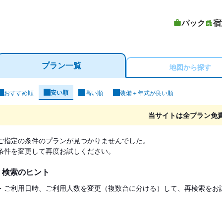
パック
宿
プラン一覧
地図から探す
安い順
おすすめ順
高い順
装備＋年式が良い順
ンタカー検索結果
当サイトは全プラン免
ご指定の条件のプランが見つかりませんでした。
条件を変更して再度お試しください。
検索のヒント
・ご利用日時、ご利用人数を変更（複数台に分ける）して、再検索をお