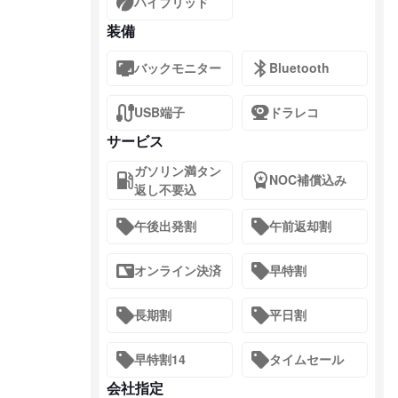
ハイブリッド
装備
バックモニター
Bluetooth
USB端子
ドラレコ
サービス
ガソリン満タン
NOC補償込み
返し不要込
午後出発割
午前返却割
オンライン決済
早特割
長期割
平日割
早特割14
タイムセール
会社指定