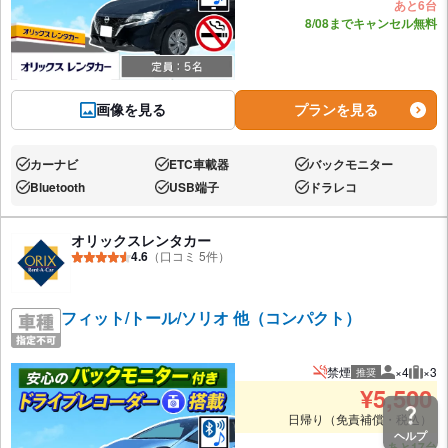
あと6台
8/08までキャンセル無料
画像を見る
プランを見る
カーナビ
ETC車載器
バックモニター
あり:
あり:
あり:
Bluetooth
USB端子
ドラレコ
あり:
あり:
あり:
オリックスレンタカー
4.6
（口コミ 5件）
フィット/トール/ソリオ 他（コンパクト）
禁煙
×4
×3
推奨
推奨人数
推奨
¥
5,500
日帰り（免責補償・税込）
ヘルプ
あと17台