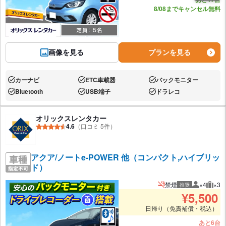
8/08までキャンセル無料
画像を見る
プランを見る
カーナビ
ETC車載器
バックモニター
あり:
あり:
あり:
Bluetooth
USB端子
ドラレコ
あり:
あり:
あり:
オリックスレンタカー
4.6
（口コミ 5件）
アクア/ノートe-POWER 他（コンパクト,ハイブリッ
ド）
禁煙
×4
×3
推奨
推奨人数
推奨
¥
5,500
日帰り（免責補償・税込）
あと6台