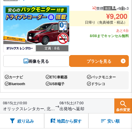
禁煙
×6
×3
推奨
推奨人数
推奨
¥
9,200
日帰り（免責補償・税込）
あと4台
8/08までキャンセル無料
画像を見る
プランを見る
カーナビ
ETC車載器
バックモニター
あり:
あり:
あり:
Bluetooth
USB端子
ドラレコ
あり:
あり:
あり:
08/15(土)10:00
08/15(土)17:00
→
オリックスレンタカー, 北谷
出発地へ返却
条件変更
フィッシャリーナ店
絞り込み
地図から探す
安い順