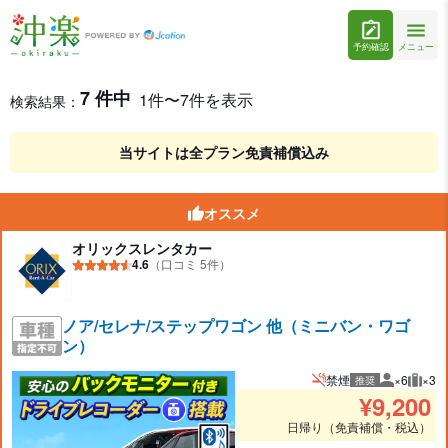
予約確認
メニュー
レンタカー検索・比較
レンタカー検索結果
7 件中
1件〜7件を表示
検索結果：
当サイトは全プラン免責補償込み
オススメ
オリックスレンタカー
4.6
（口コミ 5件）
ノア/セレナ/ステップワゴン 他（ミニバン・ワゴ
ン）
禁煙
×6
×3
推奨
推奨人数
推奨
¥
9,200
日帰り（免責補償・税込）