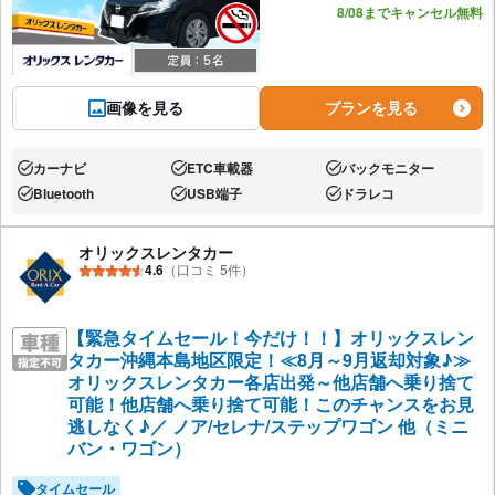
8/08までキャンセル無料
画像を見る
プランを見る
カーナビ
ETC車載器
バックモニター
あり:
あり:
あり:
Bluetooth
USB端子
ドラレコ
あり:
あり:
あり:
オリックスレンタカー
4.6
（口コミ 5件）
【緊急タイムセール！今だけ！！】オリックスレン
タカー沖縄本島地区限定！≪8月～9月返却対象♪≫
オリックスレンタカー各店出発～他店舗へ乗り捨て
可能！他店舗へ乗り捨て可能！このチャンスをお見
逃しなく♪／ ノア/セレナ/ステップワゴン 他（ミニ
バン・ワゴン）
タイムセール