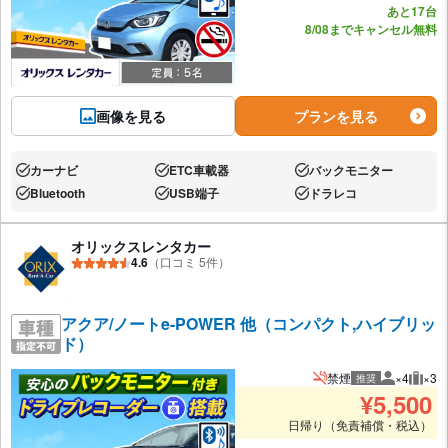
あと17台
8/08までキャンセル無料
画像を見る
プランを見る
カーナビ
ETC車載器
バックモニター
あり:
あり:
あり:
Bluetooth
USB端子
ドラレコ
あり:
あり:
あり:
オリックスレンタカー
4.6
（口コミ 5件）
アクア/ノートe-POWER 他（コンパクト,ハイブリッ
ド）
禁煙
×4
×3
推奨
推奨人数
推奨
¥
5,500
日帰り（免責補償・税込）