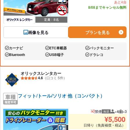
あと4台
8/08までキャンセル無料
画像を見る
プランを見る
カーナビ
ETC車載器
バックモニター
あり:
あり:
あり:
Bluetooth
USB端子
ドラレコ
あり:
あり:
あり:
オリックスレンタカー
4.6
（口コミ 5件）
フィット/トール/ソリオ 他（コンパクト）
禁煙
×4
×3
推奨
推奨人数
推奨
¥
5,500
日帰り（免責補償・税込）