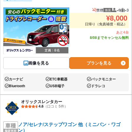
禁煙
×6
×3
推奨
推奨人数
推奨
¥
8,000
日帰り（免責補償・税込）
あと4台
8/08までキャンセル無料
画像を見る
プランを見る
カーナビ
ETC車載器
バックモニター
あり:
あり:
あり:
Bluetooth
USB端子
ドラレコ
あり:
あり:
あり:
オリックスレンタカー
4.6
（口コミ 5件）
ノア/セレナ/ステップワゴン 他（ミニバン・ワゴ
ン）