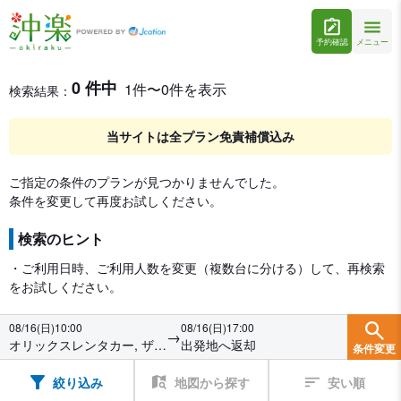
予約確認
メニュー
レンタカー検索・比較
レンタカー検索結果
0 件中
1件〜0件を表示
検索結果：
当サイトは全プラン免責補償込み
ご指定の条件のプランが見つかりませんでした。
条件を変更して再度お試しください。
検索のヒント
・ご利用日時、ご利用人数を変更（複数台に分ける）して、再検索
をお試しください。
08/16(日)10:00
08/16(日)17:00
→
オリックスレンタカー, ザ・
出発地へ返却
条件変更
ブセナテラスカウンター
絞り込み
地図から探す
安い順