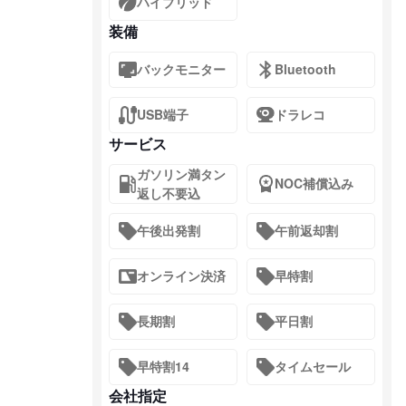
ハイブリッド
装備
バックモニター
Bluetooth
USB端子
ドラレコ
サービス
ガソリン満タン
NOC補償込み
返し不要込
午後出発割
午前返却割
オンライン決済
早特割
長期割
平日割
早特割14
タイムセール
会社指定