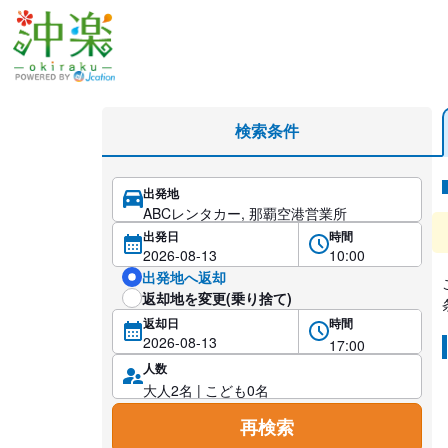
レンタカー検索・比較
検索条件
出発地
レ
出発日
時間
出発地へ返却
返却地を変更(乗り捨て)
返却日
時間
人数
再検索