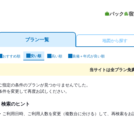
パック
宿
プラン一覧
地図から探す
安い順
おすすめ順
高い順
装備＋年式が良い順
ンタカー検索結果
当サイトは全プラン免
ご指定の条件のプランが見つかりませんでした。
条件を変更して再度お試しください。
検索のヒント
・ご利用日時、ご利用人数を変更（複数台に分ける）して、再検索をお