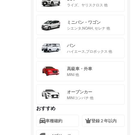
ライズ、ヤリスクロス 他
ミニバン・ワゴン
シエンタ,NOAH, セレナ 他
バン
ハイエース,プロボックス 他
高級車・外車
MINI 他
オープンカー
MINIコンバチ 他
おすすめ
車種確約
登録２年以内