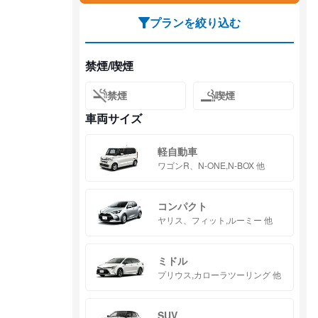
プランを絞り込む
禁煙/喫煙
禁煙
喫煙
車両サイズ
軽自動車
ワゴンR、N-ONE,N-BOX 他
コンパクト
ヤリス、フィット,ルーミー 他
ミドル
プリウス,カローラツーリング 他
SUV