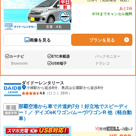
あと2台
8/16までキャンセル無料
画像を見る
プランを見る
カーナビ
ETC車載器
バックモニター
あり:
あり:
なし:
Bluetooth
USB端子
ドラレコ
なし:
あり:
なし:
ダイドーレンタリース
小禄駅から徒歩8分、奥武山公園駅から徒歩8分
4.6
（口コミ 28件）
那覇空港から車で片道約7分！好立地でスピーディ
ー！／ デイズ/eKワゴン/ムーヴ/ワゴンR 他（軽自動
車）
禁煙
×2
×2
推奨
推奨人数
推奨