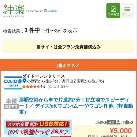
予約確認
メニュー
レンタカー検索・比較
レンタカー検索結果
3 件中
1件〜3件を表示
検索結果：
当サイトは全プラン免責補償込み
オススメ
ダイドーレンタリース
小禄駅から徒歩8分、奥武山公園駅から徒歩8分
4.6
（口コミ 28件）
那覇空港から車で片道約7分！好立地でスピーディ
ー！／ デイズ/eKワゴン/ムーヴ/ワゴンR 他（軽自動
車）
喫煙
×2
×2
推奨
推奨人数
推奨
¥
5,000
日帰り（免責補償・税込）