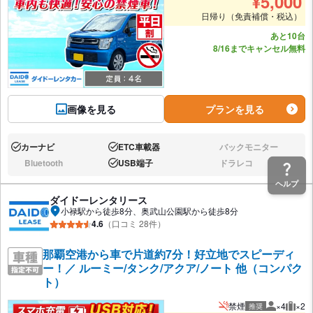
¥
5,000
日帰り（免責補償・税込）
あと10台
8/16までキャンセル無料
画像を見る
プランを見る
カーナビ
ETC車載器
バックモニター
あり:
あり:
なし:
Bluetooth
USB端子
ドラレコ
なし:
あり:
なし:
ヘルプ
ダイドーレンタリース
小禄駅から徒歩8分、奥武山公園駅から徒歩8分
4.6
（口コミ 28件）
那覇空港から車で片道約7分！好立地でスピーディ
ー！／ ルーミー/タンク/アクア/ノート 他（コンパク
ト）
禁煙
×4
×2
推奨
推奨人数
推奨