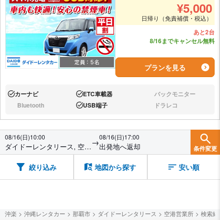
¥
5,000
日帰り（免責補償・税込）
あと2台
8/16までキャンセル無料
プランを見る
カーナビ
ETC車載器
バックモニター
あり:
あり:
なし:
Bluetooth
USB端子
ドラレコ
なし:
あり:
なし:
08/16(日)10:00
08/16(日)17:00
→
ダイドーレンタリース, 空港
出発地へ返却
条件変更
営業所
絞り込み
地図から探す
安い順
沖楽
沖縄レンタカー
那覇市
ダイドーレンタリース
空港営業所
検索結