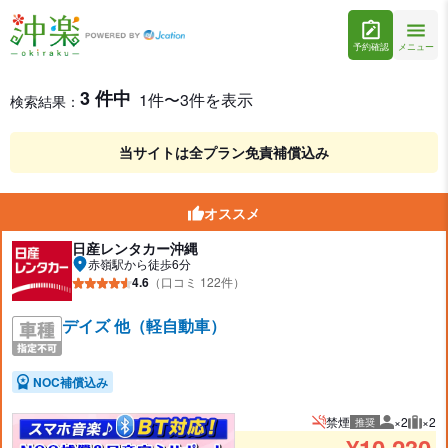
予約確認
メニュー
レンタカー検索・比較
レンタカー検索結果
3 件中
1件〜3件を表示
検索結果：
当サイトは全プラン免責補償込み
オススメ
日産レンタカー沖縄
赤嶺駅から徒歩6分
4.6
（口コミ 122件）
デイズ 他（軽自動車）
NOC補償込み
禁煙
×2
×2
推奨
推奨人数
推奨