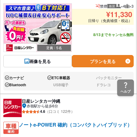
禁煙
×4
×3
推奨
推奨人数
推奨
¥
11,330
日帰り（免責補償・税込）
あと2台
8/13までキャンセル無料
画像を見る
プランを見る
カーナビ
ETC車載器
バックモニター
あり:
あり:
なし:
Bluetooth
USB端子
ドラレコ
あり:
なし:
なし:
ヘルプ
日産レンタカー沖縄
赤嶺駅から徒歩6分
4.6
（口コミ 122件）
ノートe-POWER 確約（コンパクト,ハイブリッド）