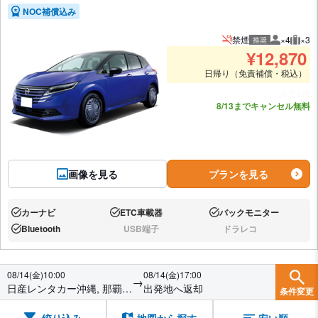
NOC補償込み
禁煙
×4
×3
推奨
推奨人数
推奨
¥
12,870
日帰り（免責補償・税込）
あと2台
8/13までキャンセル無料
画像を見る
プランを見る
カーナビ
ETC車載器
バックモニター
あり:
あり:
あり:
Bluetooth
USB端子
ドラレコ
あり:
なし:
なし:
08/14(金)10:00
08/14(金)17:00
→
日産レンタカー沖縄, 那覇空
出発地へ返却
条件変更
港第二店