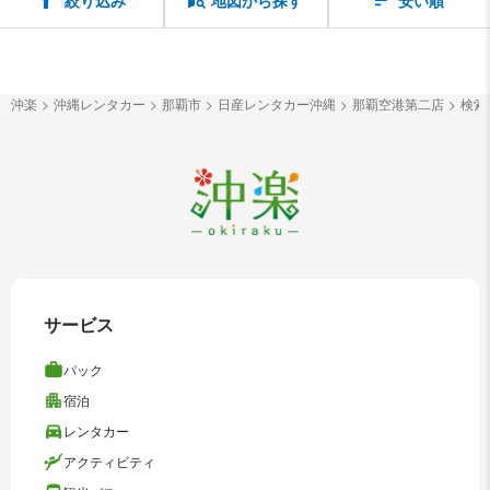
絞り込み
地図から探す
安い順
沖楽
沖縄レンタカー
那覇市
日産レンタカー沖縄
那覇空港第二店
検索
サービス
パック
宿泊
レンタカー
アクティビティ