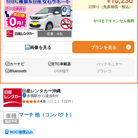
¥
10,230
日帰り（免責補償・税込）
あと2台
8/13までキャンセル無料
画像を見る
プランを見る
カーナビ
ETC車載器
バックモニター
あり:
あり:
なし:
Bluetooth
USB端子
ドラレコ
あり:
なし:
なし:
日産レンタカー沖縄
赤嶺駅から徒歩6分
4.6
（口コミ 122件）
マーチ 他（コンパクト）
NOC補償込み