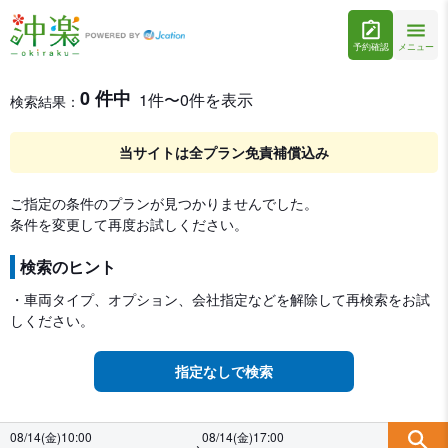
予約確認
メニュー
レンタカー検索・比較
レンタカー検索結果
0 件中
1件〜0件を表示
検索結果：
当サイトは全プラン免責補償込み
ご指定の条件のプランが見つかりませんでした。
条件を変更して再度お試しください。
検索のヒント
・車両タイプ、オプション、会社指定などを解除して再検索をお試
しください。
指定なしで検索
08/14(金)10:00
08/14(金)17:00
→