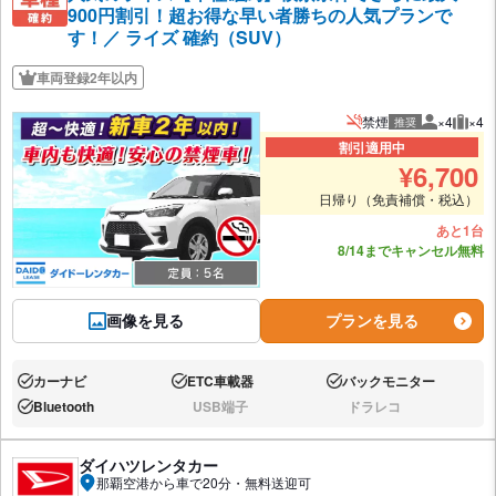
900円割引！超お得な早い者勝ちの人気プランで
す！／ ライズ 確約（SUV）
車両登録2年以内
禁煙
×4
×4
推奨
推奨人数
推奨
割引適用中
¥
6,700
日帰り（免責補償・税込）
あと1台
8/14までキャンセル無料
画像を見る
プランを見る
カーナビ
ETC車載器
バックモニター
あり:
あり:
あり:
Bluetooth
USB端子
ドラレコ
あり:
なし:
なし:
ダイハツレンタカー
那覇空港から車で20分・無料送迎可