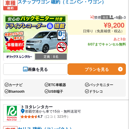
ステップワゴン 確約（ミニバン・ワゴン）
禁煙
×6
×3
推奨
推奨人数
推奨
¥
9,200
日帰り（免責補償・税込）
あと3台
8/07までキャンセル無料
画像を見る
プランを見る
カーナビ
ETC車載器
バックモニター
あり:
あり:
あり:
Bluetooth
USB端子
ドラレコ
あり:
あり:
あり:
トヨタレンタカー
那覇空港から車で15分・無料送迎可
4.7
（口コミ 323件）
ヤリス 確約（コンパクト）