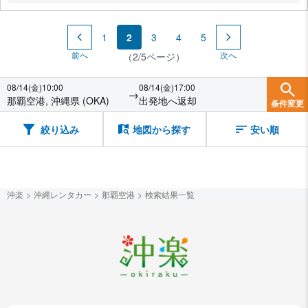
1
2
3
4
5
前へ
次へ
（2/5ページ）
08/14(金)10:00
08/14(金)17:00
→
那覇空港, 沖縄県 (OKA)
出発地へ返却
条件変更
絞り込み
地図から探す
安い順
沖楽
沖縄レンタカー
那覇空港
検索結果一覧