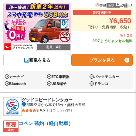
禁煙
×2
×3
推奨
推奨人数
推奨
割引適用中
¥
6,650
日帰り（免責補償・税込）
あと2台
8/07までキャンセル無料
画像を見る
プランを見る
カーナビ
ETC車載器
バックモニター
あり:
あり:
あり:
Bluetooth
USB端子
ドラレコ
あり:
あり:
あり:
グッドスピードレンタカー
那覇空港から車で15分・無料送迎可
4.5
（口コミ 222件）
コペン 確約（軽自動車）