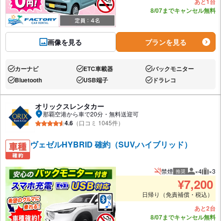
あと1台
8/07までキャンセル無料
画像を見る
プランを見る
カーナビ
ETC車載器
バックモニター
あり:
あり:
あり:
Bluetooth
USB端子
ドラレコ
あり:
あり:
あり:
オリックスレンタカー
那覇空港から車で20分・無料送迎可
4.6
（口コミ 1045件）
ヴェゼルHYBRID 確約（SUV,ハイブリッド）
禁煙
×4
×3
推奨
推奨人数
推奨
¥
7,200
日帰り（免責補償・税込）
あと2台
8/07までキャンセル無料