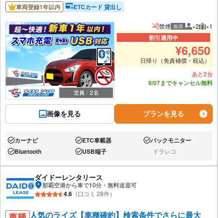
車両登録1年以内
ETCカード 貸出し
禁煙
×2
×1
推奨
推奨人数
推奨
割引適用中
¥
6,650
日帰り（免責補償・税込）
あと2台
8/07までキャンセル無料
画像を見る
プランを見る
カーナビ
ETC車載器
バックモニター
あり:
あり:
あり:
Bluetooth
USB端子
ドラレコ
あり:
あり:
なし:
ダイドーレンタリース
那覇空港から車で10分・無料送迎可
4.6
（口コミ 28件）
人気のライズ【車種確約】検索条件でさらに最大