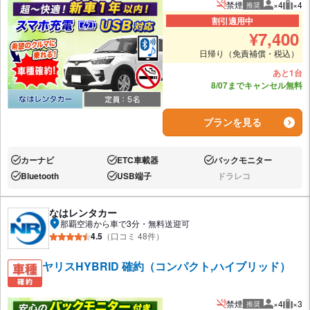
禁煙
×4
×4
推奨
推奨人数
推奨
割引適用中
¥
7,400
日帰り（免責補償・税込）
あと1台
8/07までキャンセル無料
プランを見る
カーナビ
ETC車載器
バックモニター
あり:
あり:
あり:
Bluetooth
USB端子
ドラレコ
あり:
あり:
なし:
なはレンタカー
那覇空港から車で3分・無料送迎可
4.5
（口コミ 48件）
ヤリスHYBRID 確約（コンパクト,ハイブリッド）
禁煙
×4
×3
推奨
推奨人数
推奨