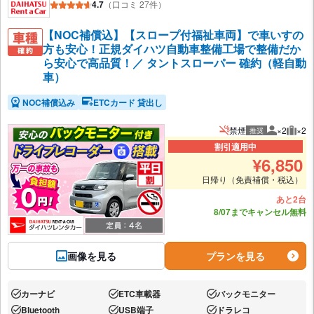
4.7
（口コミ 27件）
【NOC補償込】【スロープ付福祉車両】で車いすの
方も安心！正規ダイハツ自動車整備工場で整備だか
ら安心で高品質！／ タントスローパー 確約（軽自動
車）
NOC補償込み
ETCカード 貸出し
禁煙
×2
×2
推奨
推奨人数
推奨
割引適用中
¥
6,850
日帰り（免責補償・税込）
あと2台
8/07までキャンセル無料
画像を見る
プランを見る
カーナビ
ETC車載器
バックモニター
あり:
あり:
あり:
Bluetooth
USB端子
ドラレコ