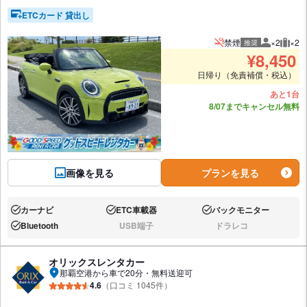
ETCカード 貸出し
禁煙
×2
×2
推奨
推奨人数
推奨
¥
8,450
日帰り（免責補償・税込）
あと1台
8/07までキャンセル無料
画像を見る
プランを見る
カーナビ
ETC車載器
バックモニター
あり:
あり:
あり:
Bluetooth
USB端子
ドラレコ
あり:
なし:
なし:
オリックスレンタカー
那覇空港から車で20分・無料送迎可
4.6
（口コミ 1045件）