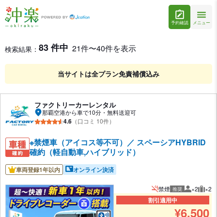
予約確認
メニュー
レンタカー検索・比較
レンタカー検索結果
83 件中
21件〜40件を表示
検索結果：
当サイトは全プラン免責補償込み
ファクトリーカーレンタル
那覇空港から車で10分・無料送迎可
4.6
（口コミ 10件）
※禁煙車（アイコス等不可）／ スペーシアHYBRID
確約（軽自動車,ハイブリッド）
車両登録1年以内
オンライン決済
禁煙
×2
×2
推奨
推奨人数
推奨
割引適用中
¥
6,500