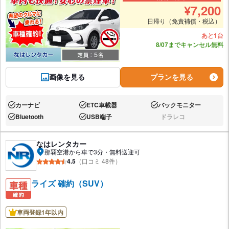
¥
7,200
日帰り（免責補償・税込）
あと1台
8/07までキャンセル無料
画像を見る
プランを見る
カーナビ
ETC車載器
バックモニター
あり:
あり:
あり:
Bluetooth
USB端子
ドラレコ
あり:
あり:
なし:
なはレンタカー
那覇空港から車で3分・無料送迎可
4.5
（口コミ 48件）
ライズ 確約（SUV）
車両登録1年以内