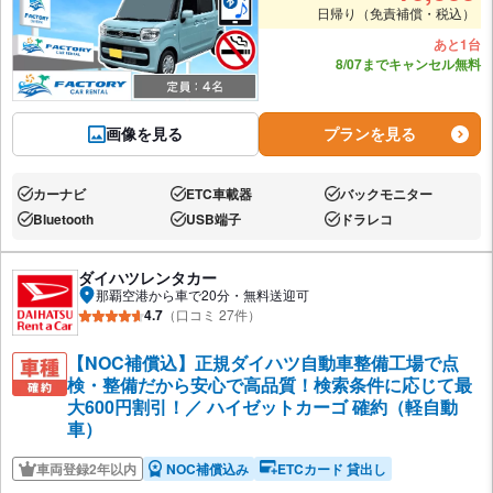
日帰り（免責補償・税込）
あと1台
8/07までキャンセル無料
画像を見る
プランを見る
カーナビ
ETC車載器
バックモニター
あり:
あり:
あり:
Bluetooth
USB端子
ドラレコ
あり:
あり:
あり:
ダイハツレンタカー
那覇空港から車で20分・無料送迎可
4.7
（口コミ 27件）
【NOC補償込】正規ダイハツ自動車整備工場で点
検・整備だから安心で高品質！検索条件に応じて最
大600円割引！／ ハイゼットカーゴ 確約（軽自動
車）
車両登録2年以内
NOC補償込み
ETCカード 貸出し