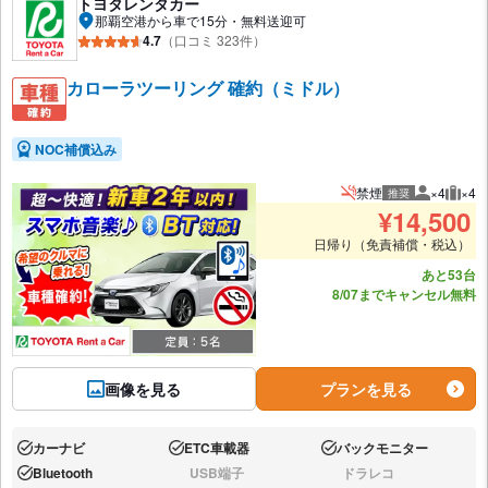
トヨタレンタカー
那覇空港から車で15分・無料送迎可
4.7
（口コミ 323件）
カローラツーリング 確約（ミドル）
NOC補償込み
禁煙
×4
×4
推奨
推奨人数
推奨
¥
14,500
日帰り（免責補償・税込）
あと53台
8/07までキャンセル無料
画像を見る
プランを見る
カーナビ
ETC車載器
バックモニター
あり:
あり:
あり:
Bluetooth
USB端子
ドラレコ
あり:
なし:
なし: