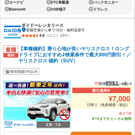
カーナビ
ETC車載器
バックモニター
あり:
あり:
あり:
Bluetooth
USB端子
ドラレコ
あり:
あり:
あり:
ダイドーレンタリース
那覇空港から車で10分・無料送迎可
4.6
（口コミ 28件）
【車種確約】乗り心地が良いヤリスクロス！ロング
ドライプにおすすめ♪検索条件で最大900円割引！／
ヤリスクロス 確約（SUV）
車両登録2年以内
禁煙
×4
×4
推奨
推奨人数
推奨
割引適用中
¥
7,000
日帰り（免責補償・税込）
あと1台
8/14までキャンセル無料