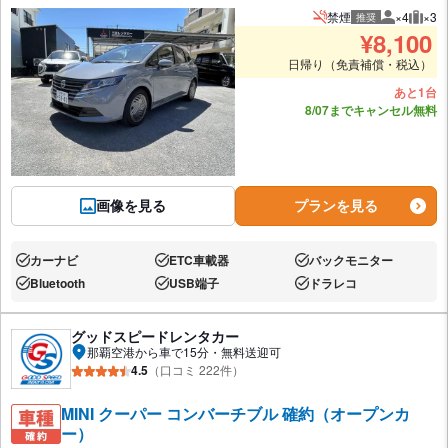
禁煙
×4
×3
推奨
推奨人数
推奨
¥
8,100
日帰り（免責補償・税込）
あと1台
8/07までキャンセル無料
画像を見る
プランを見る
カーナビ
ETC車載器
バックモニター
あり:
あり:
あり:
Bluetooth
USB端子
ドラレコ
あり:
あり:
あり:
グッドスピードレンタカー
那覇空港から車で15分・無料送迎可
4.5
（口コミ 222件）
MINI クーパー コンバーチブル 確約（オープンカ
ー）