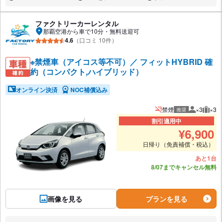
あり:
あり:
あり:
ファクトリーカーレンタル
那覇空港から車で10分・無料送迎可
4.6
（口コミ 10件）
※禁煙車（アイコス等不可）／ フィットHYBRID 確
約（コンパクト,ハイブリッド）
オンライン決済
NOC補償込み
禁煙
×3
×3
推奨
推奨人数
推奨
割引適用中
¥
6,900
日帰り（免責補償・税込）
あと1台
8/07までキャンセル無料
画像を見る
プランを見る