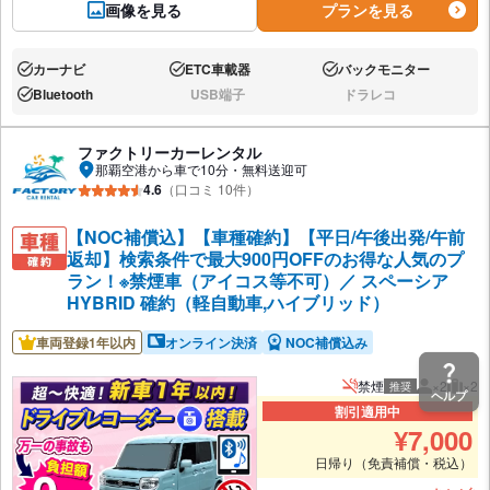
画像を見る
プランを見る
カーナビ
ETC車載器
バックモニター
あり:
あり:
あり:
Bluetooth
USB端子
ドラレコ
あり:
なし:
なし:
ファクトリーカーレンタル
那覇空港から車で10分・無料送迎可
4.6
（口コミ 10件）
【NOC補償込】【車種確約】【平日/午後出発/午前
返却】検索条件で最大900円OFFのお得な人気のプ
ラン！※禁煙車（アイコス等不可）／ スペーシア
HYBRID 確約（軽自動車,ハイブリッド）
車両登録1年以内
オンライン決済
NOC補償込み
禁煙
×2
×2
推奨
推奨人数
推奨
ヘルプ
割引適用中
¥
7,000
日帰り（免責補償・税込）