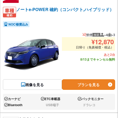
ノートe-POWER 確約（コンパクト,ハイブリッド）
NOC補償込み
禁煙
×4
×3
推奨
推奨人数
推奨
¥
12,870
日帰り（免責補償・税込）
あと2台
8/13までキャンセル無料
画像を見る
プランを見る
カーナビ
ETC車載器
バックモニター
あり:
あり:
あり:
Bluetooth
USB端子
ドラレコ
あり:
なし:
なし: