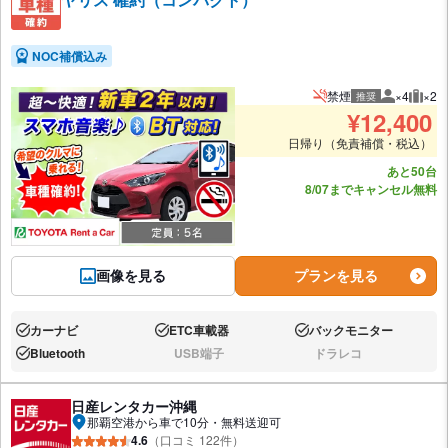
NOC補償込み
禁煙
×4
×2
推奨
推奨人数
推奨
¥
12,400
日帰り（免責補償・税込）
あと50台
8/07までキャンセル無料
画像を見る
プランを見る
カーナビ
ETC車載器
バックモニター
あり:
あり:
あり:
Bluetooth
USB端子
ドラレコ
あり:
なし:
なし:
日産レンタカー沖縄
那覇空港から車で10分・無料送迎可
4.6
（口コミ 122件）