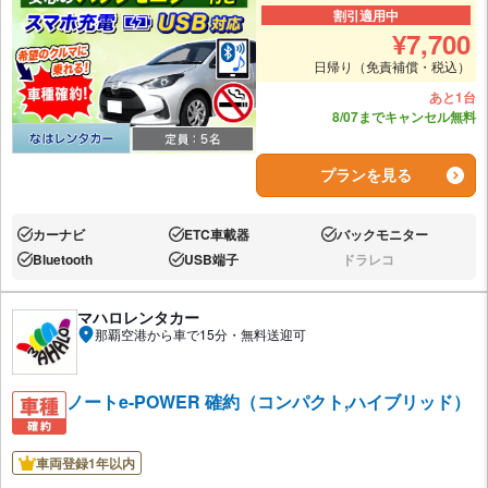
割引適用中
¥
7,700
日帰り（免責補償・税込）
あと1台
8/07までキャンセル無料
プランを見る
カーナビ
ETC車載器
バックモニター
あり:
あり:
あり:
Bluetooth
USB端子
ドラレコ
あり:
あり:
なし:
マハロレンタカー
那覇空港から車で15分・無料送迎可
ノートe-POWER 確約（コンパクト,ハイブリッド）
車両登録1年以内