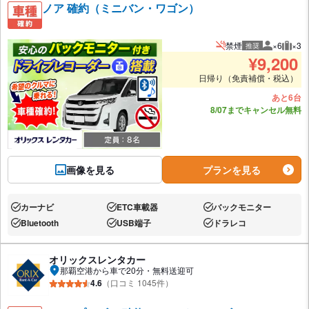
ノア 確約（ミニバン・ワゴン）
禁煙
×6
×3
推奨
推奨人数
推奨
¥
9,200
日帰り（免責補償・税込）
あと6台
8/07までキャンセル無料
画像を見る
プランを見る
カーナビ
ETC車載器
バックモニター
あり:
あり:
あり:
Bluetooth
USB端子
ドラレコ
あり:
あり:
あり:
オリックスレンタカー
那覇空港から車で20分・無料送迎可
4.6
（口コミ 1045件）