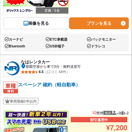
画像を見る
プランを見る
カーナビ
ETC車載器
バックモニター
あり:
あり:
あり:
Bluetooth
USB端子
ドラレコ
あり:
あり:
あり:
なはレンタカー
那覇空港から車で3分・無料送迎可
4.5
（口コミ 48件）
スペーシア 確約（軽自動車）
車両登録2年以内
禁煙
×2
×2
推奨
推奨人数
推奨
割引適用中
¥
7,200