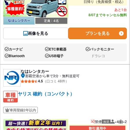
日帰り（免責補償・税込）
あと1台
8/07までキャンセル無料
画像を見る
プランを見る
カーナビ
ETC車載器
バックモニター
あり:
あり:
あり:
Bluetooth
USB端子
ドラレコ
あり:
あり:
なし:
なはレンタカー
那覇空港から車で3分・無料送迎可
4.5
（口コミ 48件）
ヤリス 確約（コンパクト）
車両登録2年以内
禁煙
×4
×2
推奨
推奨人数
推奨
割引適用中