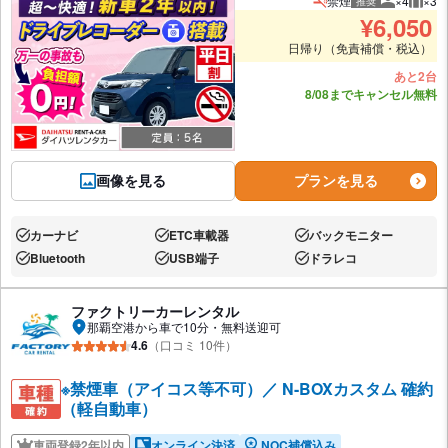
禁煙
×4
×3
推奨
推奨人数
推奨
¥
6,050
日帰り（免責補償・税込）
あと2台
8/08までキャンセル無料
画像を見る
プランを見る
カーナビ
ETC車載器
バックモニター
あり:
あり:
あり:
Bluetooth
USB端子
ドラレコ
あり:
あり:
あり:
ファクトリーカーレンタル
那覇空港から車で10分・無料送迎可
4.6
（口コミ 10件）
※禁煙車（アイコス等不可）／ N-BOXカスタム 確約
（軽自動車）
車両登録2年以内
オンライン決済
NOC補償込み