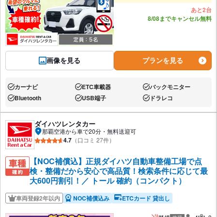
あと2台
8/08までキャンセル無料
画像を見る
プランを見る
カーナビ
ETC車載器
バックモニター
あり:
あり:
あり:
Bluetooth
USB端子
ドラレコ
あり:
あり:
あり:
ダイハツレンタカー
那覇空港から車で20分・無料送迎可
4.7
（口コミ 27件）
【NOC補償込】正規ダイハツ自動車整備工場で点
検・整備だから安心で高品質！検索条件に応じて最
大600円割引！／ トール 確約（コンパクト）
車両登録2年以内
NOC補償込み
ETCカード 貸出し