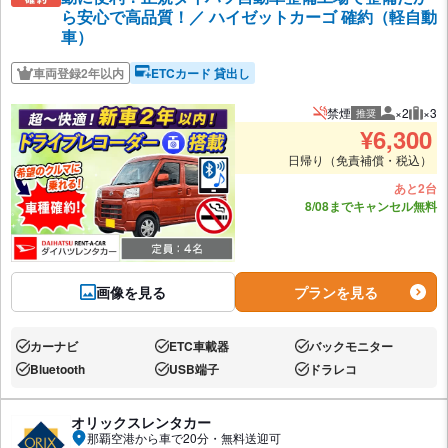
ら安心で高品質！／ ハイゼットカーゴ 確約（軽自動
車）
車両登録2年以内
ETCカード 貸出し
禁煙
×2
×3
推奨
推奨人数
推奨
¥
6,300
日帰り（免責補償・税込）
あと2台
8/08までキャンセル無料
画像を見る
プランを見る
カーナビ
ETC車載器
バックモニター
あり:
あり:
あり:
Bluetooth
USB端子
ドラレコ
あり:
あり:
あり:
オリックスレンタカー
那覇空港から車で20分・無料送迎可