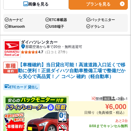
画像を見る
プランを見る
カーナビ
ETC車載器
バックモニター
あり:
あり:
あり:
Bluetooth
USB端子
ドラレコ
あり:
あり:
あり:
ダイハツレンタカー
那覇空港から車で20分・無料送迎可
4.7
（口コミ 27件）
【車種確約】当日貸出可能！高速道路入口近くで移
動に便利！正規ダイハツ自動車整備工場で整備だか
ら安心で高品質！／ コペン 確約（軽自動車）
ETCカード 貸出し
禁煙
×2
×1
推奨
推奨人数
推奨
¥
6,000
日帰り（免責補償・税込）
あと2台
8/08までキャンセル無料