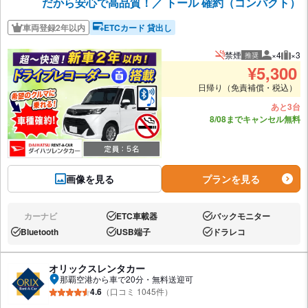
だから安心で高品質！／ トール 確約（コンパクト）
車両登録2年以内
ETCカード 貸出し
禁煙
×4
×3
推奨
推奨人数
推奨
¥
5,300
日帰り（免責補償・税込）
あと3台
8/08までキャンセル無料
画像を見る
プランを見る
カーナビ
ETC車載器
バックモニター
なし:
あり:
あり:
Bluetooth
USB端子
ドラレコ
あり:
あり:
あり:
オリックスレンタカー
那覇空港から車で20分・無料送迎可
4.6
（口コミ 1045件）