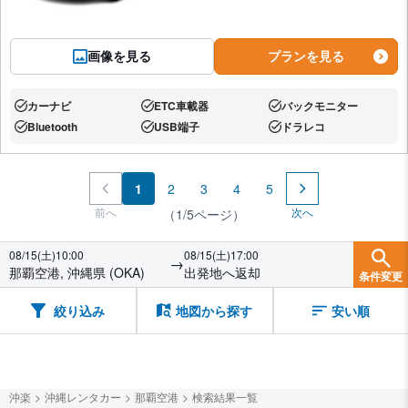
画像を見る
プランを見る
カーナビ
ETC車載器
バックモニター
あり:
あり:
あり:
Bluetooth
USB端子
ドラレコ
あり:
あり:
あり:
1
2
3
4
5
前へ
次へ
（1/5ページ）
08/15(土)10:00
08/15(土)17:00
→
那覇空港, 沖縄県 (OKA)
出発地へ返却
条件変更
絞り込み
地図から探す
安い順
沖楽
沖縄レンタカー
那覇空港
検索結果一覧