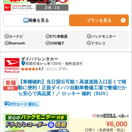
画像を見る
プランを見る
カーナビ
ETC車載器
バックモニター
あり:
あり:
あり:
Bluetooth
USB端子
ドラレコ
あり:
あり:
あり:
ダイハツレンタカー
那覇空港から車で20分・無料送迎可
4.7
（口コミ 27件）
【車種確約】当日貸出可能！高速道路入口近くで移
動に便利！正規ダイハツ自動車整備工場で整備だか
ら安心で高品質！／ ロッキー 確約（SUV）
ETCカード 貸出し
禁煙
×4
×4
推奨
推奨人数
推奨
¥
6,000
日帰り（免責補償・税込）