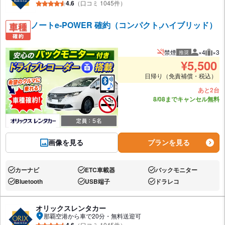
4.6
（口コミ 1045件）
ノートe-POWER 確約（コンパクト,ハイブリッド）
禁煙
×4
×3
推奨
推奨人数
推奨
¥
5,500
日帰り（免責補償・税込）
あと2台
8/08までキャンセル無料
画像を見る
プランを見る
カーナビ
ETC車載器
バックモニター
あり:
あり:
あり:
Bluetooth
USB端子
ドラレコ
あり:
あり:
あり:
オリックスレンタカー
那覇空港から車で20分・無料送迎可
4.6
（口コミ 1045件）