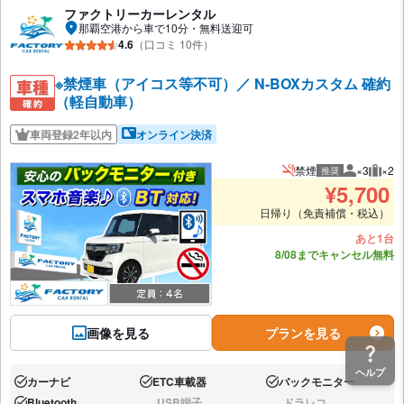
ファクトリーカーレンタル
那覇空港から車で10分・無料送迎可
4.6
（口コミ 10件）
※禁煙車（アイコス等不可）／ N-BOXカスタム 確約
（軽自動車）
車両登録2年以内
オンライン決済
禁煙
×3
×2
推奨
推奨人数
推奨
¥
5,700
日帰り（免責補償・税込）
あと1台
8/08までキャンセル無料
画像を見る
プランを見る
ヘルプ
カーナビ
ETC車載器
バックモニター
あり:
あり:
あり:
Bluetooth
USB端子
ドラレコ