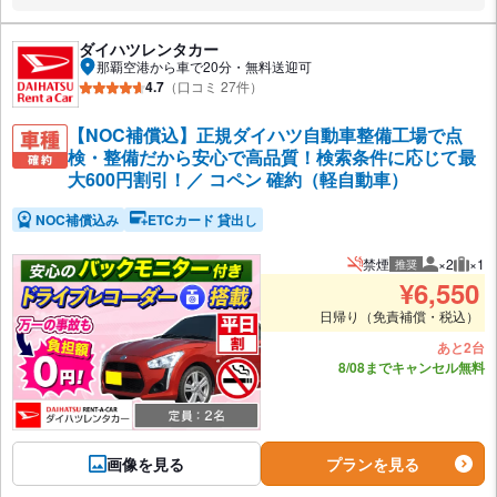
ダイハツレンタカー
那覇空港から車で20分・無料送迎可
4.7
（口コミ 27件）
【NOC補償込】正規ダイハツ自動車整備工場で点
検・整備だから安心で高品質！検索条件に応じて最
大600円割引！／ コペン 確約（軽自動車）
NOC補償込み
ETCカード 貸出し
禁煙
×2
×1
推奨
推奨人数
推奨
¥
6,550
日帰り（免責補償・税込）
あと2台
8/08までキャンセル無料
画像を見る
プランを見る