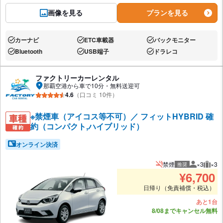
画像を見る
プランを見る
カーナビ
ETC車載器
バックモニター
あり:
あり:
あり:
Bluetooth
USB端子
ドラレコ
あり:
あり:
あり:
ファクトリーカーレンタル
那覇空港から車で10分・無料送迎可
4.6
（口コミ 10件）
※禁煙車（アイコス等不可）／ フィットHYBRID 確
約（コンパクト,ハイブリッド）
オンライン決済
禁煙
×3
×3
推奨
推奨人数
推奨
¥
6,700
日帰り（免責補償・税込）
あと1台
8/08までキャンセル無料