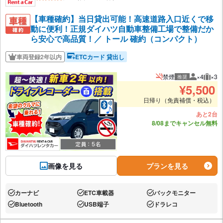
【車種確約】当日貸出可能！高速道路入口近くで移
動に便利！正規ダイハツ自動車整備工場で整備だか
ら安心で高品質！／ トール 確約（コンパクト）
車両登録2年以内
ETCカード 貸出し
禁煙
×4
×3
推奨
推奨人数
推奨
¥
5,500
日帰り（免責補償・税込）
あと2台
8/08までキャンセル無料
画像を見る
プランを見る
カーナビ
ETC車載器
バックモニター
あり:
あり:
あり:
Bluetooth
USB端子
ドラレコ
あり:
あり:
あり: