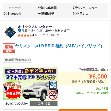
カーナビ
ETC車載器
バックモニター
なし:
あり:
あり:
Bluetooth
USB端子
ドラレコ
あり:
あり:
あり:
オリックスレンタカー
那覇空港から車で20分・無料送迎可
4.6
（口コミ 1045件）
ヤリスクロスHYBRID 確約（SUV,ハイブリッド）
車両登録2年以内
禁煙
×4
×4
推奨
推奨人数
推奨
¥
6,000
日帰り（免責補償・税込）
あと12台
8/08までキャンセル無料