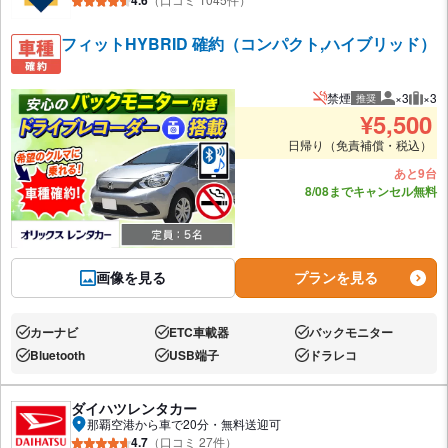
フィットHYBRID 確約（コンパクト,ハイブリッド）
禁煙
×3
×3
推奨
推奨人数
推奨
¥
5,500
日帰り（免責補償・税込）
あと9台
8/08までキャンセル無料
画像を見る
プランを見る
カーナビ
ETC車載器
バックモニター
あり:
あり:
あり:
Bluetooth
USB端子
ドラレコ
あり:
あり:
あり:
ダイハツレンタカー
那覇空港から車で20分・無料送迎可
4.7
（口コミ 27件）