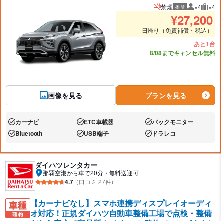
禁煙
×4
×4
推奨
推奨人数
推奨
¥
27,200
日帰り（免責補償・税込）
あと1台
8/08までキャンセル無料
画像を見る
プランを見る
カーナビ
ETC車載器
バックモニター
あり:
あり:
あり:
Bluetooth
USB端子
ドラレコ
あり:
あり:
あり:
ダイハツレンタカー
那覇空港から車で20分・無料送迎可
4.7
（口コミ 27件）
【カーナビなし】スマホ連携ディスプレイオーディ
オ対応！正規ダイハツ自動車整備工場で点検・整備