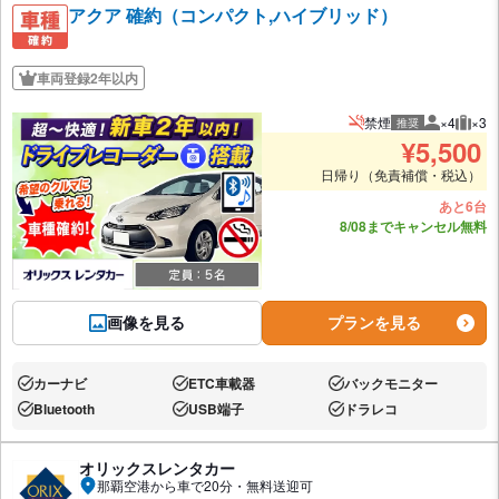
アクア 確約（コンパクト,ハイブリッド）
車両登録2年以内
禁煙
×4
×3
推奨
推奨人数
推奨
¥
5,500
日帰り（免責補償・税込）
あと6台
8/08までキャンセル無料
画像を見る
プランを見る
カーナビ
ETC車載器
バックモニター
あり:
あり:
あり:
Bluetooth
USB端子
ドラレコ
あり:
あり:
あり:
オリックスレンタカー
那覇空港から車で20分・無料送迎可