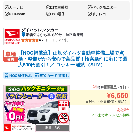
カーナビ
ETC車載器
バックモニター
あり:
あり:
あり:
Bluetooth
USB端子
ドラレコ
あり:
あり:
あり:
ダイハツレンタカー
那覇空港から車で20分・無料送迎可
4.7
（口コミ 27件）
【NOC補償込】正規ダイハツ自動車整備工場で点
検・整備だから安心で高品質！検索条件に応じて最
大600円割引！／ ロッキー 確約（SUV）
NOC補償込み
ETCカード 貸出し
禁煙
×4
×4
推奨
推奨人数
推奨
¥
6,550
日帰り（免責補償・税込）
あと2台
8/08までキャンセル無料