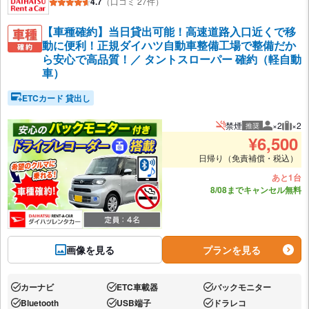
4.7
（口コミ 27件）
【車種確約】当日貸出可能！高速道路入口近くで移
動に便利！正規ダイハツ自動車整備工場で整備だか
ら安心で高品質！／ タントスローパー 確約（軽自動
車）
ETCカード 貸出し
禁煙
×2
×2
推奨
推奨人数
推奨
¥
6,500
日帰り（免責補償・税込）
あと1台
8/08までキャンセル無料
画像を見る
プランを見る
カーナビ
ETC車載器
バックモニター
あり:
あり:
あり:
Bluetooth
USB端子
ドラレコ
あり:
あり:
あり: