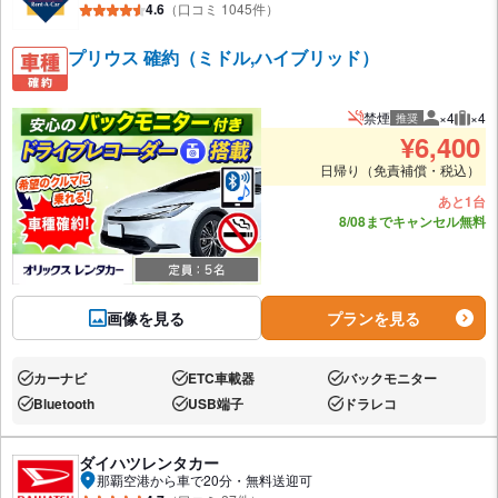
4.6
（口コミ 1045件）
プリウス 確約（ミドル,ハイブリッド）
禁煙
×4
×4
推奨
推奨人数
推奨
¥
6,400
日帰り（免責補償・税込）
あと1台
8/08までキャンセル無料
画像を見る
プランを見る
カーナビ
ETC車載器
バックモニター
あり:
あり:
あり:
Bluetooth
USB端子
ドラレコ
あり:
あり:
あり:
ダイハツレンタカー
那覇空港から車で20分・無料送迎可