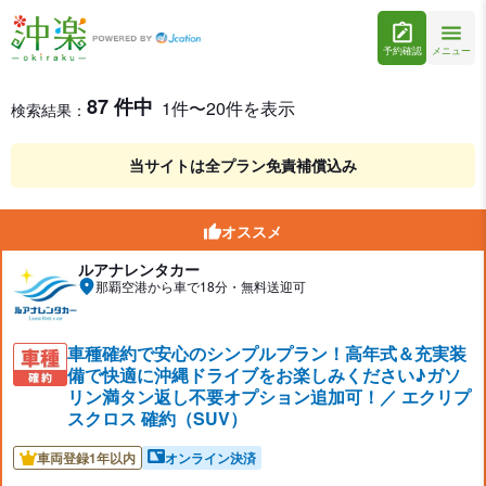
予約確認
メニュー
レンタカー検索・比較
レンタカー検索結果
87 件中
1件〜20件を表示
検索結果：
当サイトは全プラン免責補償込み
オススメ
ルアナレンタカー
那覇空港から車で18分・無料送迎可
車種確約で安心のシンプルプラン！高年式＆充実装
備で快適に沖縄ドライブをお楽しみください♪ガソ
リン満タン返し不要オプション追加可！／ エクリプ
スクロス 確約（SUV）
車両登録1年以内
オンライン決済