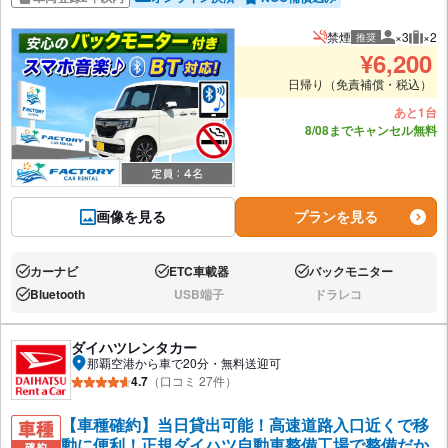
禁煙
×3
×2
推奨
推奨人数
推奨
¥
6,200
日帰り（免責補償・税込）
あと1台
8/08までキャンセル無料
画像を見る
プランを見る
カーナビ
ETC車載器
バックモニター
あり:
あり:
あり:
Bluetooth
USB端子
ドラレコ
あり:
なし:
なし:
ダイハツレンタカー
那覇空港から車で20分・無料送迎可
4.7
（口コミ 27件）
【車種確約】当日貸出可能！高速道路入口近くで移
動に便利！正規ダイハツ自動車整備工場で整備だか