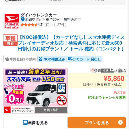
あり:
なし:
なし:
ダイハツレンタカー
那覇空港から車で20分・無料送迎可
4.7
（口コミ 27件）
【NOC補償込】【カーナビなし】スマホ連携ディス
プレイオーディオ対応！検索条件に応じて最大600
円割引のお得プラン！／ トール 確約（コンパクト）
車両登録2年以内
NOC補償込み
ETCカード 貸出し
禁煙
×4
×3
推奨
推奨人数
推奨
¥
5,850
日帰り（免責補償・税込）
あと3台
8/08までキャンセル無料
画像を見る
プランを見る