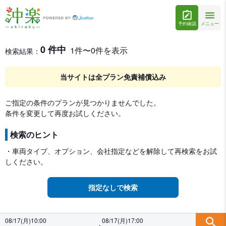
予約確認
メニュー
レンタカー検索・比較
レンタカー検索結果
0 件中
1件〜0件を表示
検索結果：
当サイトは全プラン免責補償込み
ご指定の条件のプランが見つかりませんでした。
条件を変更して再度お試しください。
検索のヒント
・車両タイプ、オプション、会社指定などを解除して再検索をお試
しください。
指定なしで検索
08/17(月)10:00
08/17(月)17:00
→