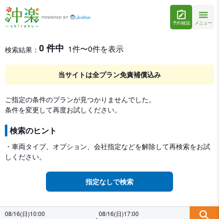
予約確認
メニュー
レンタカー検索・比較
レンタカー検索結果
0 件中
1件〜0件を表示
検索結果：
当サイトは全プラン免責補償込み
ご指定の条件のプランが見つかりませんでした。
条件を変更して再度お試しください。
検索のヒント
・車両タイプ、オプション、会社指定などを解除して再検索をお試
しください。
指定なしで検索
08/16(日)10:00
08/16(日)17:00
→