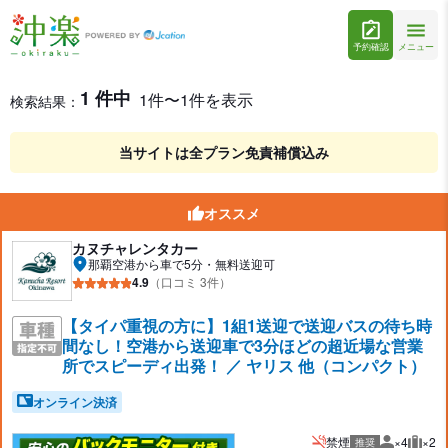
予約確認
メニュー
レンタカー検索・比較
レンタカー検索結果
1 件中
1件〜1件を表示
検索結果：
当サイトは全プラン免責補償込み
オススメ
カヌチャレンタカー
那覇空港から車で5分・無料送迎可
4.9
（口コミ 3件）
【タイパ重視の方に】1組1送迎で送迎バスの待ち時
間なし！空港から送迎車で3分ほどの超近場な営業
所でスピーディ出発！ ／ ヤリス 他（コンパクト）
オンライン決済
禁煙
×4
×2
推奨