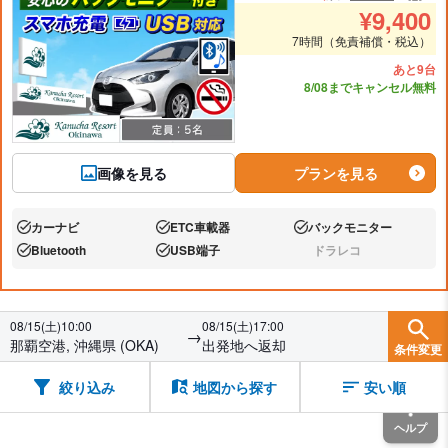
推奨人数
推奨
¥
9,400
7時間（免責補償・税込）
あと9台
8/08までキャンセル無料
画像を見る
プランを見る
カーナビ
ETC車載器
バックモニター
あり:
あり:
あり:
Bluetooth
USB端子
ドラレコ
あり:
あり:
なし:
08/15(土)10:00
08/15(土)17:00
→
那覇空港, 沖縄県 (OKA)
出発地へ返却
条件変更
絞り込み
地図から探す
安い順
ヘルプ