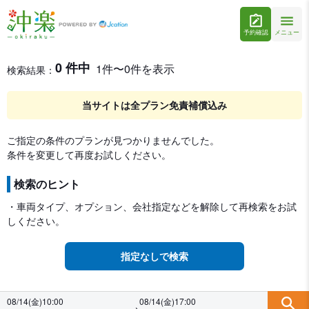
予約確認
メニュー
レンタカー検索・比較
レンタカー検索結果
0 件中
1件〜0件を表示
検索結果：
当サイトは全プラン免責補償込み
ご指定の条件のプランが見つかりませんでした。
条件を変更して再度お試しください。
検索のヒント
・車両タイプ、オプション、会社指定などを解除して再検索をお試
しください。
指定なしで検索
08/14(金)10:00
08/14(金)17:00
→