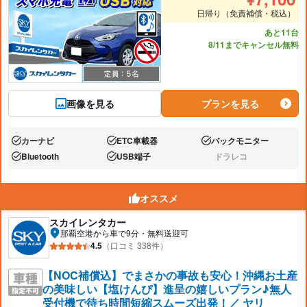
日帰り（免責補償・税込）
あと11台
8/11までキャンセル無料
画像を見る
プランを見る
カーナビ
ETC車載器
バックモニター
あり:
あり:
あり:
Bluetooth
USB端子
ドラレコ
あり:
あり:
なし:
オススメ
スカイレンタカー
那覇空港から車で9分・無料送迎可
4.5
（口コミ 338件）
【NOC補償込】でまさかの事故も安心！沖縄お土産
の美味しい【塩けんぴ】進呈の嬉しいプラン♪無人
受付機で待ち時間短縮スムーズ出発！／ ヤリ