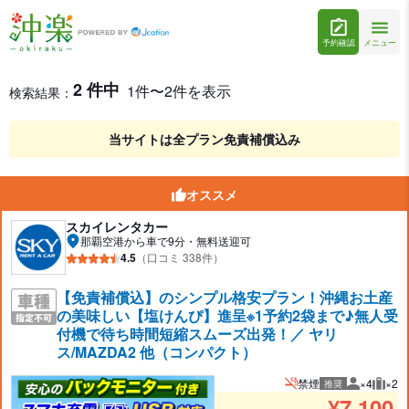
予約確認
メニュー
レンタカー検索・比較
レンタカー検索結果
2 件中
1件〜2件を表示
検索結果：
当サイトは全プラン免責補償込み
オススメ
スカイレンタカー
那覇空港から車で9分・無料送迎可
4.5
（口コミ 338件）
【免責補償込】のシンプル格安プラン！沖縄お土産
の美味しい【塩けんぴ】進呈※1予約2袋まで♪無人受
付機で待ち時間短縮スムーズ出発！／ ヤリ
ス/MAZDA2 他（コンパクト）
禁煙
×4
×2
推奨
推奨人数
推奨
¥
7,100