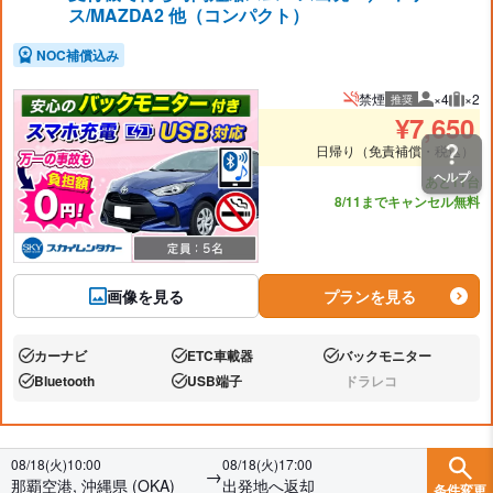
ス/MAZDA2 他（コンパクト）
NOC補償込み
禁煙
×4
×2
推奨
推奨人数
推奨
¥
7,650
日帰り（免責補償・税込）
ヘルプ
あと11台
8/11までキャンセル無料
画像を見る
プランを見る
カーナビ
ETC車載器
バックモニター
あり:
あり:
あり:
Bluetooth
USB端子
ドラレコ
あり:
あり:
なし:
08/18(火)10:00
08/18(火)17:00
→
那覇空港, 沖縄県 (OKA)
出発地へ返却
条件変更