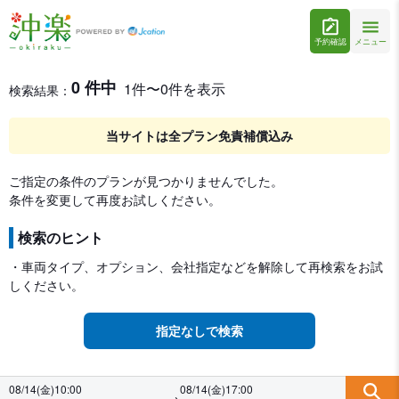
予約確認
メニュー
レンタカー検索・比較
レンタカー検索結果
0 件中
1件〜0件を表示
検索結果：
当サイトは全プラン免責補償込み
ご指定の条件のプランが見つかりませんでした。
条件を変更して再度お試しください。
検索のヒント
・車両タイプ、オプション、会社指定などを解除して再検索をお試
しください。
指定なしで検索
08/14(金)10:00
08/14(金)17:00
→