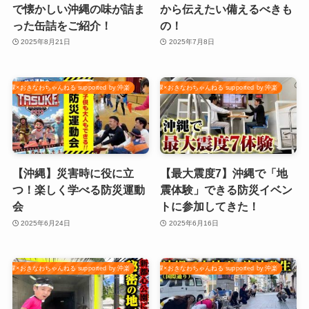
で懐かしい沖縄の味が詰ま
から伝えたい備えるべきも
った缶詰をご紹介！
の！
2025年8月21日
2025年7月8日
課×おきなわちゃんねる supported by 沖楽
那覇市防災危機管理課×おきなわちゃんねる supported by 沖楽
【沖縄】災害時に役に立
【最大震度7】沖縄で「地
つ！楽しく学べる防災運動
震体験」できる防災イベン
会
トに参加してきた！
2025年6月24日
2025年6月16日
課×おきなわちゃんねる supported by 沖楽
那覇市防災危機管理課×おきなわちゃんねる supported by 沖楽