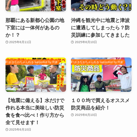
那覇にある新都心公園の地
沖縄を観光中に地震と津波
下室には一体何があるの
に遭遇してしまったら？防
か！？
災訓練に参加してきました
2025年6月11日
2025年6月10日
課×おきなわちゃんねる supported by 沖楽
那覇市防災危機管理課×おきなわちゃんねる supported by 沖楽
【地震に備える】水だけで
１００均で買えるオススメ
作れる本当に美味しい防災
防災商品を紹介！
食を食べ比べ！作り方から
2025年6月10日
全て見せます！
2025年6月10日