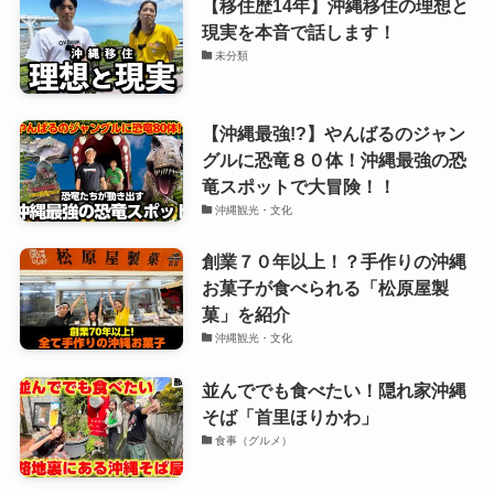
【移住歴14年】沖縄移住の理想と
現実を本音で話します！
未分類
【沖縄最強!?】やんばるのジャン
グルに恐竜８０体！沖縄最強の恐
竜スポットで大冒険！！
沖縄観光・文化
創業７０年以上！？手作りの沖縄
お菓子が食べられる「松原屋製
菓」を紹介
沖縄観光・文化
並んででも食べたい！隠れ家沖縄
そば「首里ほりかわ」
食事（グルメ）