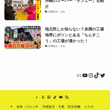
沖縄のスーパー「サンエー」を紹
介
沖縄観光・文化
地元民しか知らない？糸満の工場
地帯にポツンとある「ちんすこ
う」の工場が凄かった！
沖縄観光・文化
リンク
YouTube
Instagr
TikTo
Twit
食事（グルメ）
沖縄観光・文化
防災情報
コラボ