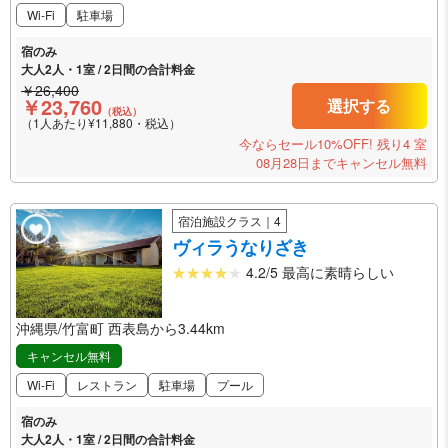
Wi-Fi
駐車場
宿のみ
大人2人・1室 / 2日間の合計料金
￥26,400
￥23,760
選択する
（税込）
（1人あたり¥11,880・税込）
今ならセール10%OFF!
残り4 室
08月28日までキャンセル無料
宿泊施設クラス｜4
ヴィラうなりざき
4.2/5 最高に素晴らしい
沖縄県/竹富町 西表島から3.44km
キャンセル無料
Wi-Fi
レストラン
駐車場
プール
宿のみ
大人2人・1室 / 2日間の合計料金