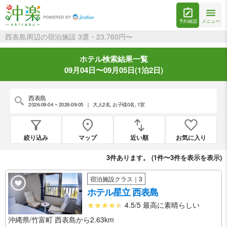
予約確認
メニュー
西表島周辺の宿泊施設 3選・23,760円〜
ホテル検索結果一覧
09月04日〜09月05日(1泊2日)
西表島
2026-09-04 ~ 2026-09-05
｜
大人2名
,
お子様0名
,
1室
絞り込み
マップ
近い順
お気に入り
3
件あります。 (
1件〜3件を表示
を表示)
宿泊施設クラス｜3
ホテル星立 西表島
4.5/5 最高に素晴らしい
沖縄県/竹富町 西表島から2.63km