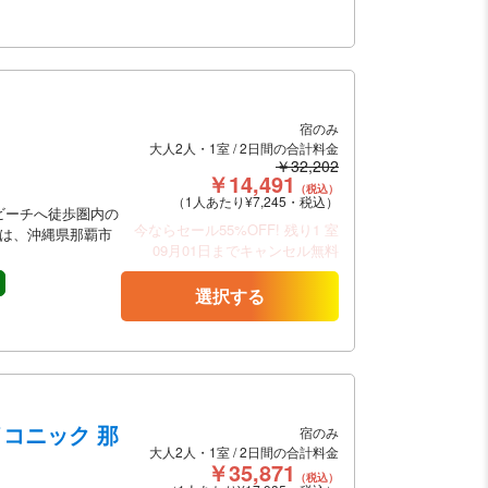
宿のみ
大人2人・1室 / 2日間の合計料金
￥32,202
￥14,491
（税込）
（1人あたり¥7,245・税込）
ビーチへ徒歩圏内の
今ならセール55%OFF!
残り1 室
 は、沖縄県那覇市
09月01日までキャンセル無料
選択する
イコニック 那
宿のみ
大人2人・1室 / 2日間の合計料金
￥35,871
（税込）