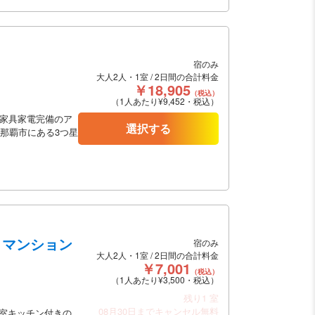
宿のみ
大人2人・1室 / 2日間の合計料金
￥18,905
（税込）
（1人あたり¥9,452・税込）
。家具家電完備のア
選択する
県那覇市にある3つ星
 マンション
宿のみ
大人2人・1室 / 2日間の合計料金
￥7,001
（税込）
（1人あたり¥3,500・税込）
残り1 室
08月30日までキャンセル無料
室キッチン付きの