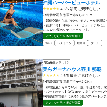
沖縄ハーバービューホテル
4.6/5 最高に素晴らしい
沖縄県/那覇市 那覇空港から3.01km
【那覇空港から車で10分。モノレール壺川駅
へ徒歩10分】 沖縄ハーバービューホテル は
にある4つ星のシティホテルです。
アプリなら平均15%割引
Wi-Fi
レストラン
駐車場
プール
宿泊施設クラス｜3
美らガーナハウス壺川 那覇
4.6/5 最高に素晴らしい
沖縄県/那覇市 那覇空港から3.03km
【那覇空港から車で10分、壺川駅徒歩5分。
アパートホテル】OYO ホテル 美らガーナハウ
沖縄県那覇市壺川にある3つ星のアパートホテ
アプリなら平均15%割引