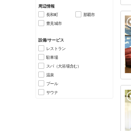
周辺情報
長和町
那覇市
豊見城市
設備/サービス
レストラン
駐車場
スパ（大浴場含む）
温泉
プール
サウナ