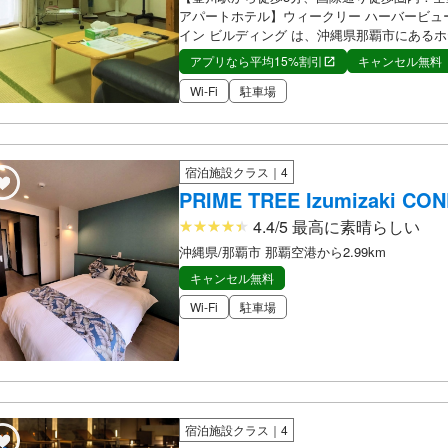
アパートホテル】ウィークリー ハーバービュー 
イン ビルディング は、沖縄県那覇市にある
アプリなら平均15%割引
キャンセル無料
Wi-Fi
駐車場
宿泊施設クラス｜4
PRIME TREE Izumizaki CO
4.4/5 最高に素晴らしい
沖縄県/那覇市 那覇空港から2.99km
キャンセル無料
Wi-Fi
駐車場
宿泊施設クラス｜4