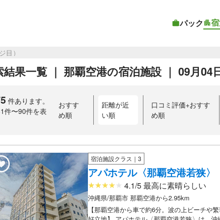
宿
パック
ージ目）
結果一覧 ｜ 那覇空港の宿泊施設 ｜ 09月04日〜
75
件あります。
おすす
距離が近
口コミ評価+おすす
61件〜90件を表
め順
い順
め順
）
宿泊施設クラス｜3
アパホテル〈那覇空港若狭〉
4.1/5 最高に素晴らしい
沖縄県/那覇市 那覇空港から2.95km
【那覇空港から車で約6分。波の上ビーチや繁
好立地】 アパホテル〈那覇空港若狭〉は、沖