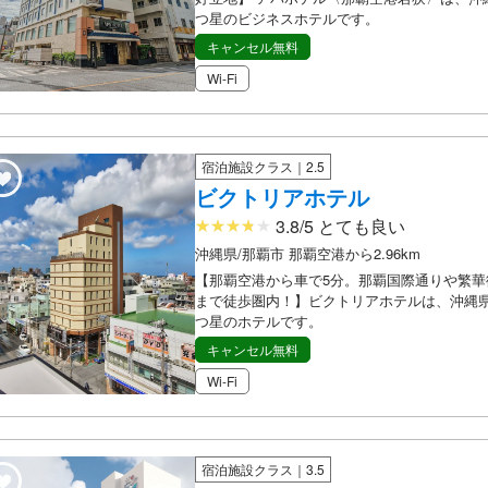
つ星のビジネスホテルです。
キャンセル無料
Wi-Fi
宿泊施設クラス｜2.5
ビクトリアホテル
3.8/5 とても良い
沖縄県/那覇市 那覇空港から2.96km
【那覇空港から車で5分。那覇国際通りや繁華
まで徒歩圏内！】ビクトリアホテルは、沖縄県
つ星のホテルです。
キャンセル無料
Wi-Fi
宿泊施設クラス｜3.5