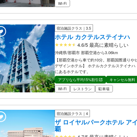
Wi-Fi
宿泊施設クラス｜3.5
ホテル カクテルステイナハ
4.6/5 最高に素晴らしい
沖縄県/那覇市 那覇空港から3.06km
【那覇空港から車で約10分。那覇国際通りや
デザインホテル】 ホテルカクテルステイナハ
にあるホテルです。
アプリなら平均15%割引
キャンセル無料
Wi-Fi
レストラン
駐車場
宿泊施設クラス｜4
ザ ロイヤルパークホテル ア
覇
4.7/5 最高に素晴らしい