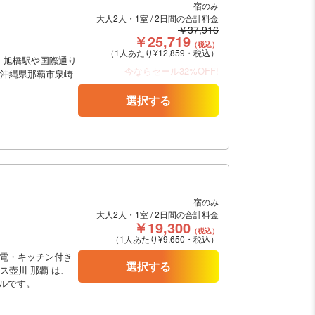
宿のみ
大人2人・1室 / 2日間の合計料金
￥37,916
￥25,719
（税込）
（1人あたり¥12,859・税込）
・旭橋駅や国際通り
今ならセール32%OFF!
、沖縄県那覇市泉崎
選択する
宿のみ
大人2人・1室 / 2日間の合計料金
￥19,300
（税込）
（1人あたり¥9,650・税込）
家電・キッチン付き
選択する
ス壺川 那覇 は、
ルです。