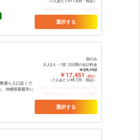
（1人あたり¥17,935・税込）
08月31日までキャンセル無料
選択する
宿のみ
大人2人・1室 / 2日間の合計料金
￥25,102
￥17,451
（税込）
（1人あたり¥8,725・税込）
国際通り入口近くで
今ならセール30%OFF!
残り2 室
は、沖縄県那覇市に
09月03日までキャンセル無料
選択する