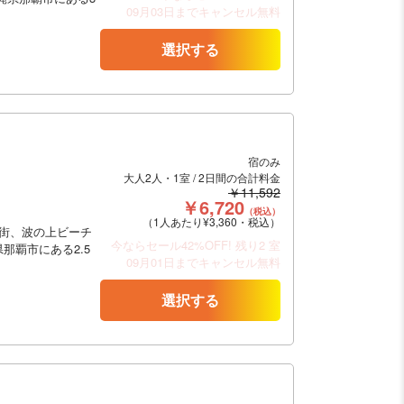
09月03日までキャンセル無料
選択する
宿のみ
大人2人・1室 / 2日間の合計料金
￥11,592
￥6,720
（税込）
（1人あたり¥3,360・税込）
街、波の上ビーチ
今ならセール42%OFF!
残り2 室
那覇市にある2.5
09月01日までキャンセル無料
選択する