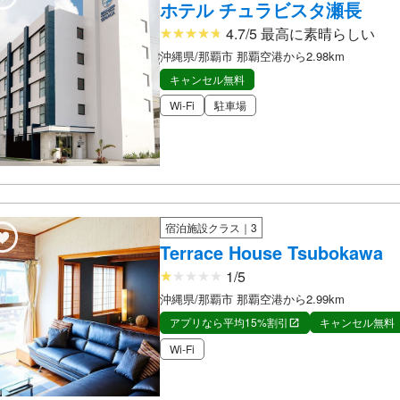
ホテル チュラビスタ瀬長
4.7/5 最高に素晴らしい
沖縄県/那覇市 那覇空港から2.98km
キャンセル無料
Wi-Fi
駐車場
宿泊施設クラス｜3
Terrace House Tsubokawa
1/5
沖縄県/那覇市 那覇空港から2.99km
アプリなら平均15%割引
キャンセル無料
Wi-Fi