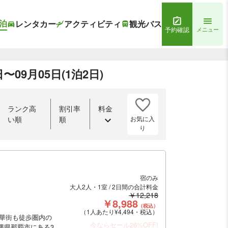
泊
レンタカー
アクティビティ
観光バス
予約確認
メニュー
09月05日(1泊2日)
ランク高
割引率
料金
お気に入
い順
順
り
宿のみ
大人2人・1室 / 2日間の合計料金
￥12,218
￥8,988
（税込）
（1人あたり¥4,494・税込）
華街も徒歩圏内の
今ならセール26%OFF!
縄県那覇市にある3