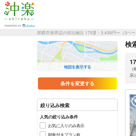
那覇空港周辺の宿泊施設 175選・3,438円〜（3ペ
検索
1
（
示
条件を変更する
絞り込み検索
人気の絞り込み条件
お気に入りのみ表示
朝食付きプラン有