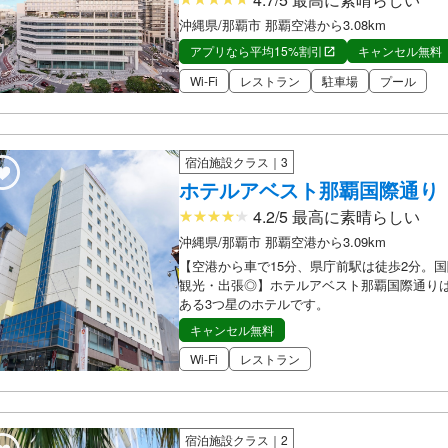
沖縄県/那覇市 那覇空港から3.08km
アプリなら平均15%割引
キャンセル無料
Wi-Fi
レストラン
駐車場
プール
宿泊施設クラス｜3
ホテルアベスト那覇国際通り
4.2/5 最高に素晴らしい
沖縄県/那覇市 那覇空港から3.09km
【空港から車で15分、県庁前駅は徒歩2分。
観光・出張◎】ホテルアベスト那覇国際通り
ある3つ星のホテルです。
キャンセル無料
Wi-Fi
レストラン
宿泊施設クラス｜2