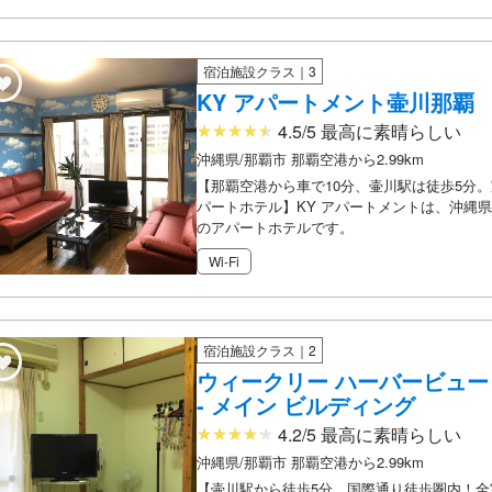
宿泊施設クラス｜3
KY アパートメント壷川那覇
4.5/5 最高に素晴らしい
沖縄県/那覇市 那覇空港から2.99km
【那覇空港から車で10分、壷川駅は徒歩5分
パートホテル】KY アパートメントは、沖縄
のアパートホテルです。
Wi-Fi
宿泊施設クラス｜2
ウィークリー ハーバービュー
- メイン ビルディング
4.2/5 最高に素晴らしい
沖縄県/那覇市 那覇空港から2.99km
【壷川駅から徒歩5分、国際通り徒歩圏内！全