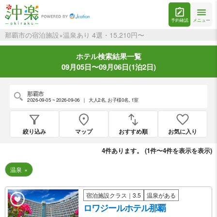
予約確認
メニュー
那覇市の宿泊施設×温泉あり 4選・15,210円〜
ホテル検索結果一覧
09月05日〜09月06日(1泊2日)
那覇市
2026-09-05 ~ 2026-09-06
｜
大人2名
,
お子様0名
,
1室
絞り込み
マップ
おすすめ順
お気に入り
4
件あります。 (
1件〜4件を表示
を表示)
温泉
×
宿泊施設クラス｜3.5
温泉がある
ロワジールホテル那覇