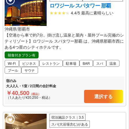
ロワジール スパタワー 那覇
4.4/5 最高に素晴らしい
沖縄県/那覇市
【空港から車で約7分。掛け流し温泉と屋内・屋外プール完備のシ
ティリゾート】ロワジール スパタワー那覇 は、沖縄県那覇市西に
ある4つ星のシティホテルです。
朝食付きプラン有
Wi-Fi
ビジネス
レストラン
駐車場
BAR
スパ
温泉
プール
サウナ
宿のみ
大人2人・1室 / 2日間の合計料金
￥40,500
（税込）
選択する
（1人あたり¥20,250・税込）
宿泊施設クラス｜3.5
スパ(大浴場含む)がある