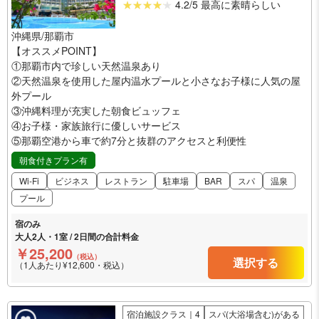
4.2/5 最高に素晴らしい
沖縄県/那覇市
【オススメPOINT】
①那覇市内で珍しい天然温泉あり
②天然温泉を使用した屋内温水プールと小さなお子様に人気の屋
外プール
③沖縄料理が充実した朝食ビュッフェ
④お子様・家族旅行に優しいサービス
⑤那覇空港から車で約7分と抜群のアクセスと利便性
朝食付きプラン有
Wi-Fi
ビジネス
レストラン
駐車場
BAR
スパ
温泉
プール
宿のみ
大人2人・1室 / 2日間の合計料金
￥25,200
（税込）
選択する
（1人あたり¥12,600・税込）
宿泊施設クラス｜4
スパ(大浴場含む)がある