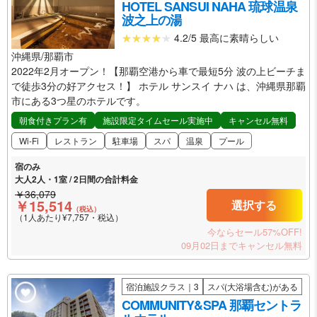
HOTEL SANSUI NAHA 琉球温泉
波之上の湯
4.2/5 最高に素晴らしい
沖縄県/那覇市
2022年2月オープン！【那覇空港から車で最短5分 波の上ビーチま
で徒歩3分の好アクセス！】 ホテル サンスイ ナハ は、沖縄県那覇
市にある3つ星のホテルです。
朝食付きプラン有
施設限定タイムセール実施中
キャンセル無料
Wi-Fi
レストラン
駐車場
スパ
温泉
プール
宿のみ
大人2人・1室 / 2日間の合計料金
￥36,079
￥15,514
選択する
（税込）
（1人あたり¥7,757・税込）
今ならセール57%OFF!
09月02日までキャンセル無料
宿泊施設クラス｜3
スパ(大浴場含む)がある
COMMUNITY&SPA 那覇セントラ