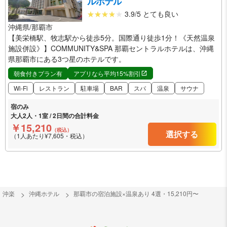
ルホテル
3.9/5 とても良い
沖縄県/那覇市
【美栄橋駅、牧志駅から徒歩5分。国際通り徒歩1分！《天然温泉
施設併設》】COMMUNITY&SPA 那覇セントラルホテルは、沖縄
県那覇市にある3つ星のホテルです。
朝食付きプラン有
アプリなら平均15%割引
Wi-Fi
レストラン
駐車場
BAR
スパ
温泉
サウナ
宿のみ
大人2人・1室 / 2日間の合計料金
￥15,210
（税込）
選択する
（1人あたり¥7,605・税込）
沖楽
沖縄ホテル
那覇市の宿泊施設×温泉あり 4選・15,210円〜