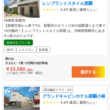
レンブラントスタイル那覇
4.4/5 最高に素晴らしい
沖縄県/那覇市
【那覇空港から車で7分。那覇市のオフィス街や国際通りまで車で
10分圏内！】レンブラントスタイル那覇 は、沖縄県那覇市にある
3つ星のホテルです。
朝食付きプラン有
Wi-Fi
レストラン
駐車場
宿のみ
大人2人・1室 / 2日間の合計料金
￥23,580
（税込）
選択する
（1人あたり¥11,790・税込）
宿泊施設クラス｜2.5
グランドキャビンホテル那覇小禄
4.4/5 最高に素晴らしい