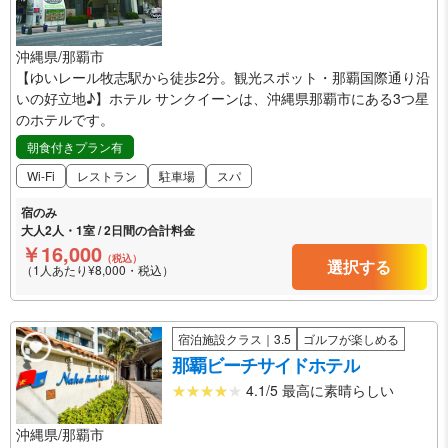
沖縄県/那覇市
【ゆいレール牧志駅から徒歩2分。観光スポット・那覇国際通り沿
いの好立地♪】ホテル サンクイーンは、沖縄県那覇市にある3つ星
のホテルです。
朝食付きプラン有
Wi-Fi
レストラン
駐車場
スパ
宿のみ
大人2人・1室 / 2日間の合計料金
￥16,000
（税込）
選択する
（1人あたり¥8,000・税込）
宿泊施設クラス｜3.5
ゴルフが楽しめる
那覇ビーチサイドホテル
4.1/5 最高に素晴らしい
沖縄県/那覇市