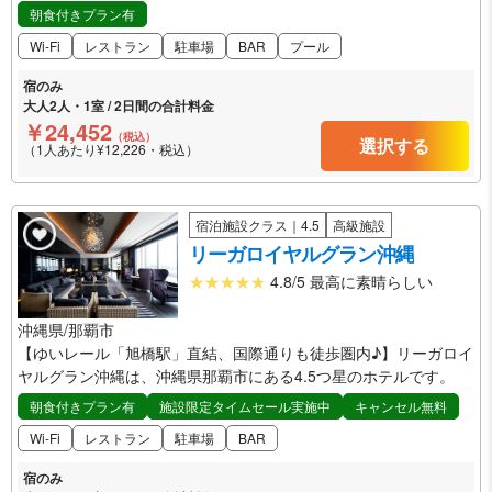
朝食付きプラン有
Wi-Fi
レストラン
駐車場
BAR
プール
宿のみ
大人2人・1室 / 2日間の合計料金
￥24,452
（税込）
選択する
（1人あたり¥12,226・税込）
宿泊施設クラス｜4.5
高級施設
リーガロイヤルグラン沖縄
4.8/5 最高に素晴らしい
沖縄県/那覇市
【ゆいレール「旭橋駅」直結、国際通りも徒歩圏内♪】リーガロイ
ヤルグラン沖縄は、沖縄県那覇市にある4.5つ星のホテルです。
朝食付きプラン有
施設限定タイムセール実施中
キャンセル無料
Wi-Fi
レストラン
駐車場
BAR
宿のみ