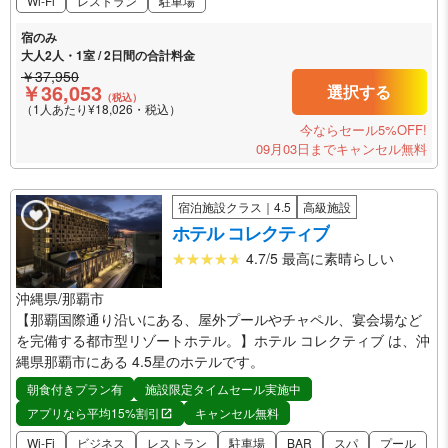
Wi-Fi
レストラン
駐車場
宿のみ
大人2人・1室 / 2日間の合計料金
￥37,950
￥36,053
選択する
（税込）
（1人あたり¥18,026・税込）
今ならセール5%OFF!
09月03日までキャンセル無料
宿泊施設クラス｜4.5
高級施設
ホテル コレクティブ
4.7/5 最高に素晴らしい
沖縄県/那覇市
【那覇国際通り沿いにある、屋外プールやチャペル、宴会場など
を完備する都市型リゾートホテル。】ホテル コレクティブ は、沖
縄県那覇市にある 4.5星のホテルです。
朝食付きプラン有
施設限定タイムセール実施中
アプリなら平均15%割引
キャンセル無料
Wi-Fi
ビジネス
レストラン
駐車場
BAR
スパ
プール