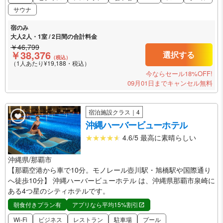
サウナ
宿のみ
大人2人・1室 / 2日間の合計料金
￥46,799
￥38,376
選択する
（税込）
（1人あたり¥19,188・税込）
今ならセール18%OFF!
09月01日までキャンセル無料
宿泊施設クラス｜4
沖縄ハーバービューホテル
4.6/5 最高に素晴らしい
沖縄県/那覇市
【那覇空港から車で10分。モノレール壺川駅・旭橋駅や国際通り
へ徒歩10分】 沖縄ハーバービューホテル は、沖縄県那覇市泉崎に
ある4つ星のシティホテルです。
朝食付きプラン有
アプリなら平均15%割引
Wi-Fi
ビジネス
レストラン
駐車場
プール