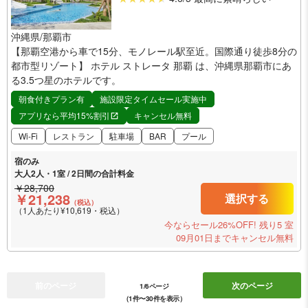
沖縄県/那覇市
【那覇空港から車で15分、モノレール駅至近。国際通り徒歩8分の
都市型リゾート】 ホテル ストレータ 那覇 は、沖縄県那覇市にあ
る3.5つ星のホテルです。
朝食付きプラン有
施設限定タイムセール実施中
アプリなら平均15%割引
キャンセル無料
Wi-Fi
レストラン
駐車場
BAR
プール
宿のみ
大人2人・1室 / 2日間の合計料金
￥28,700
￥21,238
選択する
（税込）
（1人あたり¥10,619・税込）
今ならセール26%OFF!
残り5 室
09月01日までキャンセル無料
前のページ
次のページ
1/6ページ
（1件〜30件を表示）