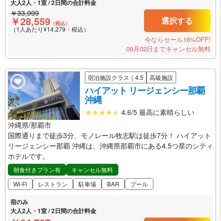
大人2人・1室 / 2日間の合計料金
￥33,999
￥28,559
選択する
（税込）
（1人あたり¥14,279・税込）
今ならセール16%OFF!
09月02日までキャンセル無料
宿泊施設クラス｜4.5
高級施設
ハイアット リージェンシー那覇
沖縄
4.6/5 最高に素晴らしい
沖縄県/那覇市
国際通りまで徒歩3分、モノレール牧志駅は徒歩7分！ ハイアット
リージェンシー那覇 沖縄は、沖縄県那覇市にある4.5つ星のシティ
ホテルです。
朝食付きプラン有
キャンセル無料
Wi-Fi
レストラン
駐車場
BAR
プール
宿のみ
大人2人・1室 / 2日間の合計料金