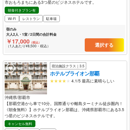
市おもろまちにある3つ星のビジネスホテルです。
朝食付きプラン有
Wi-Fi
レストラン
駐車場
宿のみ
大人2人・1室 / 2日間の合計料金
￥17,000
（税込）
選択する
（1人あたり¥8,500・税込）
宿泊施設クラス｜3.5
ホテルブライオン那覇
4.1/5 最高に素晴らしい
沖縄県/那覇市
【那覇空港から車で10分。国際通りや離島ターミナル徒歩圏内！
《朝食無料》】ホテルブライオン那覇は、沖縄県那覇市にある3.5
つ星のビジネスホテルです。
キャンセル無料