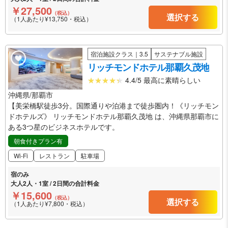
￥27,500
（税込）
選択する
（1人あたり¥13,750・税込）
宿泊施設クラス｜3.5
サステナブル施設
リッチモンドホテル那覇久茂地
4.4/5 最高に素晴らしい
沖縄県/那覇市
【美栄橋駅徒歩3分。国際通りや泊港まで徒歩圏内！《リッチモン
ドホテルズ》 リッチモンドホテル那覇久茂地 は、沖縄県那覇市に
ある3つ星のビジネスホテルです。
朝食付きプラン有
Wi-Fi
レストラン
駐車場
宿のみ
大人2人・1室 / 2日間の合計料金
￥15,600
（税込）
選択する
（1人あたり¥7,800・税込）