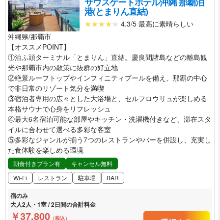
サウスゲートホテル沖縄 那覇泊
港(とまりん直結)
4.3/5 最高に素晴らしい
沖縄県/那覇市
【オススメPOINT】
①泊ふ頭ターミナル「とまりん」直結。慶良間諸島などの離島観
光や那覇市内の散策に抜群の好立地
②絶景ルーフトップやインフィニティプールを備え、那覇の中心
で非日常のリゾート気分を満喫
③宿泊者専用の広々とした大浴場と、セルフロウリュが楽しめる
本格サウナで心身をリフレッシュ
④最大6名宿泊可能な部屋やキッチン・洗濯機付きなど、滞在スタ
イルに合わせて選べる多彩な客室
⑤多彩なジャンルが揃う7つのレストランやバーを併設し、充実し
た食体験を楽しめる環境
朝食付きプラン有
キャンセル無料
Wi-Fi
レストラン
駐車場
BAR
宿のみ
大人2人・1室 / 2日間の合計料金
￥37,800
（税込）