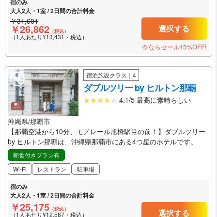
宿のみ
大人2人・1室 / 2日間の合計料金
￥31,601
￥26,862
選択する
（税込）
（1人あたり¥13,431・税込）
今ならセール15%OFF!
宿泊施設クラス｜4
ダブルツリー by ヒルトン那覇
4.1/5 最高に素晴らしい
沖縄県/那覇市
【那覇空港から10分、モノレール旭橋駅目の前！】ダブルツリー
by ヒルトン那覇は、沖縄県那覇市にある4つ星のホテルです。
朝食付きプラン有
Wi-Fi
レストラン
駐車場
宿のみ
大人2人・1室 / 2日間の合計料金
￥25,175
（税込）
選択する
（1人あたり¥12,587・税込）