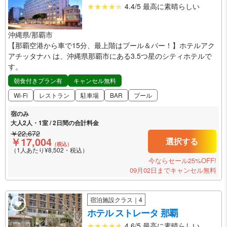
4.4/5 最高に素晴らしい
沖縄県/那覇市
【那覇空港から車で15分、最上階はプール＆バー！】ホテルアク
アチッタナハ は、沖縄県那覇市にある3.5つ星のシティホテルで
す。
朝食付きプラン有
キャンセル無料
Wi-Fi
レストラン
駐車場
BAR
プール
宿のみ
大人2人・1室 / 2日間の合計料金
￥22,672
￥17,004
選択する
（税込）
（1人あたり¥8,502・税込）
今ならセール25%OFF!
09月02日までキャンセル無料
宿泊施設クラス｜4
ホテル ストレータ 那覇
4.6/5 最高に素晴らしい