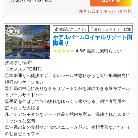
（1人あたり¥24,700・税込）
08月15日までキャンセル無料
宿泊施設クラス｜3
子連れ・ファミリー歓迎
ホテルパームロイヤルリゾート国
際通り
4.5/5 最高に素晴らしい
沖縄県/那覇市
【オススメPOINT】
①国際通りへ徒歩すぐ、ゆいレール牧志駅からも近い那覇観光に
絶好のロケーション
②那覇の中心にありながらリゾート気分を満喫できる屋外プール
とプールサイドバー
③手足を伸ばして旅の疲れをゆっくり癒やせる、宿泊者専用の
広々とした大浴場
④アジアンモダンなアート作品が館内を彩る、洗練されたスタイ
リッシュな空間
⑤沖縄の旬の食材やご当地メニューが並ぶ、種類豊富なこだわり
の朝食ビュッフェ