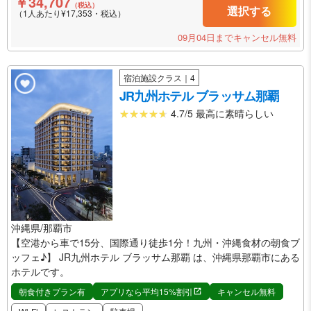
￥34,707
（税込）
選択する
（1人あたり¥17,353・税込）
09月04日までキャンセル無料
宿泊施設クラス｜4
JR九州ホテル ブラッサム那覇
4.7/5 最高に素晴らしい
沖縄県/那覇市
【空港から車で15分、国際通り徒歩1分！九州・沖縄食材の朝食ブ
ッフェ♪】 JR九州ホテル ブラッサム那覇 は、沖縄県那覇市にある
ホテルです。
朝食付きプラン有
アプリなら平均15%割引
キャンセル無料