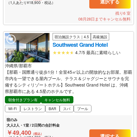
選択する
（1人あたり¥18,900・税込）
残り6 室
08月28日までキャンセル無料
宿泊施設クラス｜4.5
高級施設
Southwest Grand Hotel
4.7/5 最高に素晴らしい
沖縄県/那覇市
【那覇・国際通り徒歩1分！全室45㎡以上の開放的なお部屋。那覇
市内を一望できる屋内プール、テラス＆ジャグジーとサウナを完
備するシティリゾートホテル】Southwest Grand Hotel は、沖縄
県那覇市にある 4.5星のホテルです。
朝食付きプラン有
キャンセル無料
Wi-Fi
レストラン
BAR
スパ
プール
宿のみ
大人2人・1室 / 2日間の合計料金
￥49,400
（税込）
選択する