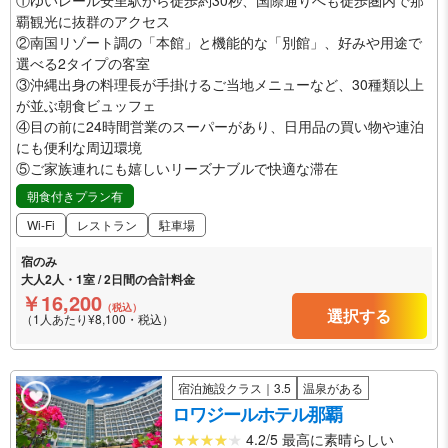
覇観光に抜群のアクセス
②南国リゾート調の「本館」と機能的な「別館」、好みや用途で
選べる2タイプの客室
③沖縄出身の料理長が手掛けるご当地メニューなど、30種類以上
が並ぶ朝食ビュッフェ
④目の前に24時間営業のスーパーがあり、日用品の買い物や連泊
にも便利な周辺環境
⑤ご家族連れにも嬉しいリーズナブルで快適な滞在
朝食付きプラン有
Wi-Fi
レストラン
駐車場
宿のみ
大人2人・1室 / 2日間の合計料金
￥16,200
（税込）
選択する
（1人あたり¥8,100・税込）
宿泊施設クラス｜3.5
温泉がある
ロワジールホテル那覇
4.2/5 最高に素晴らしい