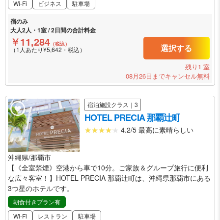
Wi-Fi
ビジネス
駐車場
宿のみ
大人2人・1室 / 2日間の合計料金
￥11,284
（税込）
選択する
（1人あたり¥5,642・税込）
残り1 室
08月26日までキャンセル無料
宿泊施設クラス｜3
HOTEL PRECIA 那覇辻町
4.2/5 最高に素晴らしい
沖縄県/那覇市
【《全室禁煙》空港から車で10分。ご家族＆グループ旅行に便利
な広々客室！】HOTEL PRECIA 那覇辻町は、沖縄県那覇市にある
3つ星のホテルです。
朝食付きプラン有
Wi-Fi
レストラン
駐車場