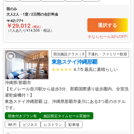
宿のみ
大人2人・1室 / 2日間の合計料金
￥42,771
￥29,012
選択する
（税込）
（1人あたり¥14,506・税込）
今ならセール32%OFF!
宿泊施設クラス｜3
子連れ・ファミリー歓迎
東急ステイ沖縄那覇
4.7/5 最高に素晴らしい
沖縄県/那覇市
【モノレール壺川駅から徒歩3分、那覇国際通り徒歩圏内。全室洗
濯乾燥機付！】
東急ステイ沖縄那覇 は、沖縄県那覇市壷川にある3つ星のホテル
です。
朝食付きプラン有
施設限定タイムセール実施中
Wi-Fi
ビジネス
レストラン
駐車場