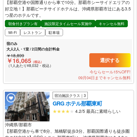
【那覇空港や国際通りから車で10分。那覇市シーサイドエリアの
好立地！】那覇ビーチサイドホテルは、沖縄県那覇市辻にある3.5
つ星のホテルです。
朝食付きプラン有
施設限定タイムセール実施中
キャンセル無料
Wi-Fi
レストラン
駐車場
宿のみ
大人2人・1室 / 2日間の合計料金
￥18,899
￥16,065
選択する
（税込）
（1人あたり¥8,032・税込）
今ならセール15%OFF!
09月04日までキャンセル無料
宿泊施設クラス｜3
GRG ホテル那覇東町
4.2/5 最高に素晴らしい
沖縄県/那覇市
【那覇空港から車で8分、旭橋駅徒歩3分。那覇国際通りも徒歩圏