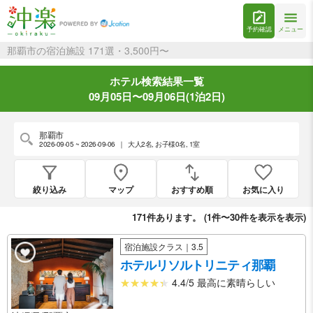
予約確認
メニュー
那覇市の宿泊施設 171選・3,500円〜
ホテル検索結果一覧
09月05日〜09月06日(1泊2日)
那覇市
2026-09-05 ~ 2026-09-06
｜
大人2名
,
お子様0名
,
1室
絞り込み
マップ
おすすめ順
お気に入り
171
件あります。 (
1件〜30件を表示
を表示)
宿泊施設クラス｜3.5
ホテルリソルトリニティ那覇
4.4/5 最高に素晴らしい