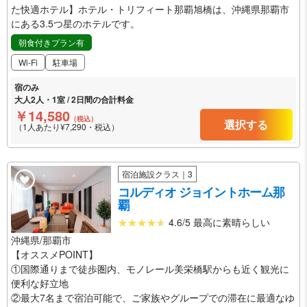
た快適ホテル】ホテル・トリフィート那覇旭橋は、沖縄県那覇市
にある3.5つ星のホテルです。
朝食付きプラン有
Wi-Fi
駐車場
宿のみ
大人2人・1室 / 2日間の合計料金
￥14,580
（税込）
選択する
（1人あたり¥7,290・税込）
宿泊施設クラス｜3
コルディオ ジョイントホーム那
覇
4.6/5 最高に素晴らしい
沖縄県/那覇市
【オススメPOINT】
①国際通りまで徒歩圏内、モノレール美栄橋駅からも近く観光に
便利な好立地
②最大7名まで宿泊可能で、ご家族やグループでの滞在に最適なゆ