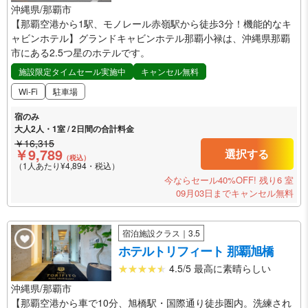
沖縄県/那覇市
【那覇空港から1駅、モノレール赤嶺駅から徒歩3分！機能的なキ
ャビンホテル】グランドキャビンホテル那覇小禄は、沖縄県那覇
市にある2.5つ星のホテルです。
施設限定タイムセール実施中
キャンセル無料
Wi-Fi
駐車場
宿のみ
大人2人・1室 / 2日間の合計料金
￥16,315
￥9,789
選択する
（税込）
（1人あたり¥4,894・税込）
今ならセール40%OFF!
残り6 室
09月03日までキャンセル無料
宿泊施設クラス｜3.5
ホテルトリフィート 那覇旭橋
4.5/5 最高に素晴らしい
沖縄県/那覇市
【那覇空港から車で10分、旭橋駅・国際通り徒歩圏内。洗練され