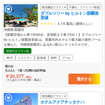
宿泊施設クラス｜4
子連れ・ファミリー歓迎
ダブルツリー by ヒルトン那覇首
里城
4.1/5 最高に素晴らしい
沖縄県/那覇市
【那覇空港から車で約30分、首里駅まで車で5分！】ダブルツリー
by ヒルトン那覇首里城 は、那覇市内ホテルで最大級の屋外プール
を備えた、沖縄県那覇市にある4つ星のシティホテルです。
朝食付きプラン有
Wi-Fi
レストラン
駐車場
BAR
プール
宿のみ
大人2人・1室 / 2日間の合計料金
￥20,377
（税込）
選択する
（1人あたり¥10,188・税込）
宿泊施設クラス｜4
ホテルアクアチッタナハ