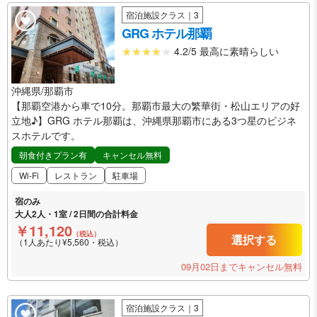
宿泊施設クラス｜3
GRG ホテル那覇
4.2/5 最高に素晴らしい
沖縄県/那覇市
【那覇空港から車で10分。那覇市最大の繁華街・松山エリアの好
立地♪】GRG ホテル那覇は、沖縄県那覇市にある3つ星のビジネ
スホテルです。
朝食付きプラン有
キャンセル無料
Wi-Fi
レストラン
駐車場
宿のみ
大人2人・1室 / 2日間の合計料金
￥11,120
（税込）
選択する
（1人あたり¥5,560・税込）
09月02日までキャンセル無料
宿泊施設クラス｜3