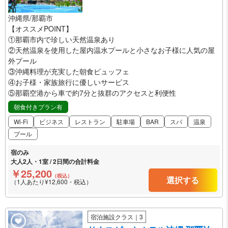
沖縄県/那覇市
【オススメPOINT】
①那覇市内で珍しい天然温泉あり
②天然温泉を使用した屋内温水プールと小さなお子様に人気の屋
外プール
③沖縄料理が充実した朝食ビュッフェ
④お子様・家族旅行に優しいサービス
⑤那覇空港から車で約7分と抜群のアクセスと利便性
朝食付きプラン有
Wi-Fi
ビジネス
レストラン
駐車場
BAR
スパ
温泉
プール
宿のみ
大人2人・1室 / 2日間の合計料金
￥25,200
（税込）
選択する
（1人あたり¥12,600・税込）
宿泊施設クラス｜3