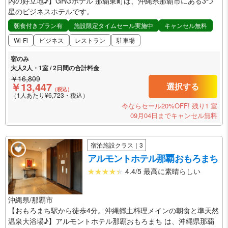
内の好立地♪】GRGホテル 那覇東町は、沖縄県那覇市にある3つ
星のビジネスホテルです。
朝食付きプラン有
施設限定タイムセール実施中
キャンセル無料
Wi-Fi
ビジネス
レストラン
駐車場
宿のみ
大人2人・1室 / 2日間の合計料金
￥16,809
￥13,447
選択する
（税込）
（1人あたり¥6,723・税込）
今ならセール20%OFF!
残り1 室
09月04日までキャンセル無料
宿泊施設クラス｜3
アルモントホテル那覇おもろまち
4.4/5 最高に素晴らしい
沖縄県/那覇市
【おもろまち駅から徒歩4分。沖縄郷土料理メインの朝食と準天然
温泉大浴場♪】アルモントホテル那覇おもろまち は、沖縄県那覇