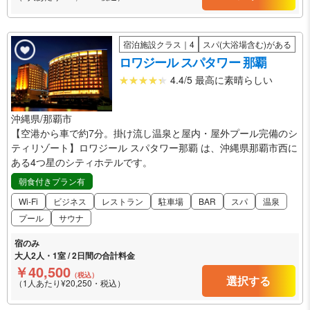
宿泊施設クラス｜4
スパ(大浴場含む)がある
ロワジール スパタワー 那覇
4.4/5 最高に素晴らしい
沖縄県/那覇市
【空港から車で約7分。掛け流し温泉と屋内・屋外プール完備のシ
ティリゾート】ロワジール スパタワー那覇 は、沖縄県那覇市西に
ある4つ星のシティホテルです。
朝食付きプラン有
Wi-Fi
ビジネス
レストラン
駐車場
BAR
スパ
温泉
プール
サウナ
宿のみ
大人2人・1室 / 2日間の合計料金
￥40,500
（税込）
選択する
（1人あたり¥20,250・税込）