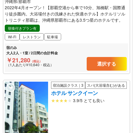
沖縄県/那覇市
2022年4月オープン！【那覇空港から車で10分、旭橋駅・国際通
り徒歩圏内。大浴場付きの洗練された快適ホテル】ホテルリソル
トリニティ那覇は、沖縄県那覇市にある3.5つ星のホテルです。
朝食付きプラン有
Wi-Fi
レストラン
駐車場
宿のみ
大人2人・1室 / 2日間の合計料金
￥21,280
（税込）
選択する
（1人あたり¥10,640・税込）
宿泊施設クラス｜3
スパ(大浴場含む)がある
ホテル サンクイーン
3.9/5 とても良い