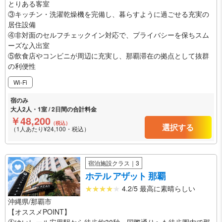
とりある客室
③キッチン・洗濯乾燥機を完備し、暮らすように過ごせる充実の
居住設備
④非対面のセルフチェックイン対応で、プライバシーを保ちスム
ーズな入出室
⑤飲食店やコンビニが周辺に充実し、那覇滞在の拠点として抜群
の利便性
Wi-Fi
宿のみ
大人2人・1室 / 2日間の合計料金
￥48,200
（税込）
選択する
（1人あたり¥24,100・税込）
宿泊施設クラス｜3
ホテル アザット 那覇
4.2/5 最高に素晴らしい
沖縄県/那覇市
【オススメPOINT】
①ゆいレール安里駅から徒歩約30秒、国際通りへも徒歩圏内で那