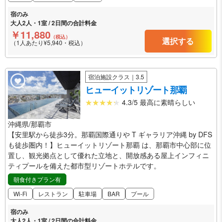
宿のみ
大人2人・1室 / 2日間の合計料金
￥11,880
（税込）
選択する
（1人あたり¥5,940・税込）
宿泊施設クラス｜3.5
ヒューイットリゾート那覇
4.3/5 最高に素晴らしい
沖縄県/那覇市
【安里駅から徒歩3分。那覇国際通りや T ギャラリア沖縄 by DFS
も徒歩圏内！】ヒューイットリゾート那覇 は、那覇市中心部に位
置し、観光拠点として優れた立地と、開放感ある屋上インフィニ
ティプールを備えた都市型リゾートホテルです。
朝食付きプラン有
Wi-Fi
レストラン
駐車場
BAR
プール
宿のみ
大人2人・1室 / 2日間の合計料金