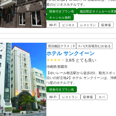
星のビジネスホテルです。
朝食付きプラン有
施設限定タイムセール実
キャンセル無料
Wi-Fi
ビジネス
レストラン
駐車場
宿泊施設クラス｜3
スパ(大浴場含む)がある
ホテル サンクイーン
3.9/5 とても良い
沖縄県/那覇市
【ゆいレール牧志駅から徒歩2分。観光スポッ
沿いの好立地♪】ホテル サンクイーンは、沖
つ星のホテルです。
朝食付きプラン有
Wi-Fi
レストラン
駐車場
スパ