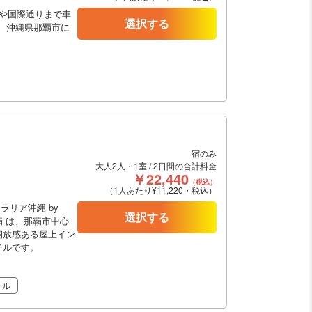
や国際通りまで車
選択する
は、沖縄県那覇市に
宿のみ
大人2人・1室 / 2日間の合計料金
￥22,440
（税込）
（1人あたり¥11,220・税込）
ラリア沖縄 by
選択する
覇 は、那覇市中心
開放感ある屋上イン
テルです。
ール