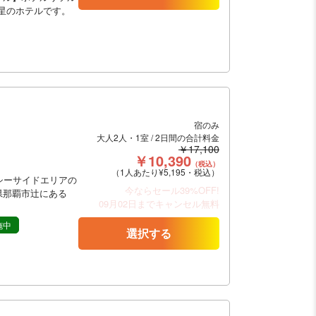
つ星のホテルです。
宿のみ
大人2人・1室 / 2日間の合計料金
￥17,100
￥10,390
（税込）
（1人あたり¥5,195・税込）
シーサイドエリアの
今ならセール39%OFF!
県那覇市辻にある
09月02日までキャンセル無料
施中
選択する