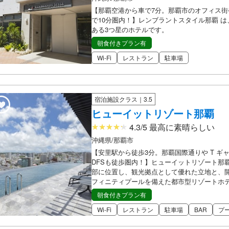
【那覇空港から車で7分。那覇市のオフィス街
で10分圏内！】レンブラントスタイル那覇 
ある3つ星のホテルです。
朝食付きプラン有
Wi-Fi
レストラン
駐車場
宿泊施設クラス｜3.5
ヒューイットリゾート那覇
4.3/5 最高に素晴らしい
沖縄県/那覇市
【安里駅から徒歩3分。那覇国際通りや T ギャ
DFSも徒歩圏内！】ヒューイットリゾート那
部に位置し、観光拠点として優れた立地と、
フィニティプールを備えた都市型リゾートホ
朝食付きプラン有
Wi-Fi
レストラン
駐車場
BAR
プ