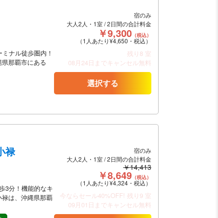
宿のみ
大人2人・1室 / 2日間の合計料金
￥9,300
（税込）
（1人あたり¥4,650・税込）
ーミナル徒歩圏内！
残り8 室
縄県那覇市にある
08月24日までキャンセル無料
選択する
小禄
宿のみ
大人2人・1室 / 2日間の合計料金
￥14,413
￥8,649
（税込）
（1人あたり¥4,324・税込）
歩3分！機能的なキ
今ならセール40%OFF!
残り9 室
小禄は、沖縄県那覇
09月01日までキャンセル無料