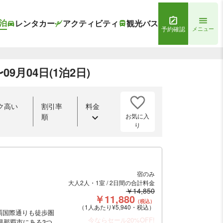
泊
レンタカー
アクティビティ
観光バス
予約確認
メニュー
9月04日(1泊2日)
ク高い
割引率
料金
お気に入
順
り
宿のみ
大人2人・1室 / 2日間の合計料金
￥14,850
￥11,880
（税込）
（1人あたり¥5,940・税込）
覇国際通りも徒歩圏
今ならセール20%OFF!
県那覇市にある3つ