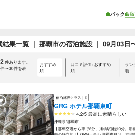
宿
パック
結果一覧 ｜ 那覇市の宿泊施設 ｜ 09月03日〜0
82
件あります。
おすすめ
口コミ評価+おすすめ
ラン
1件〜30件を表
順
順
順
）
宿泊施設クラス｜3
GRG ホテル那覇東町
4.2/5 最高に素晴らしい
沖縄県/那覇市
【那覇空港から車で8分、旭橋駅徒歩3分。那
内の好立地♪】GRGホテル 那覇東町は、沖縄