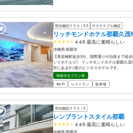
宿泊施設クラス｜3.5
サステナブル施設
リッチモンドホテル那覇久茂
4.4/5 最高に素晴らしい
沖縄県/那覇市
【美栄橋駅徒歩3分。国際通りや泊港まで徒歩
ンドホテルズ》 リッチモンドホテル那覇久茂
市にある3つ星のビジネスホテルです。
朝食付きプラン有
Wi-Fi
レストラン
駐車場
宿泊施設クラス｜3
レンブラントスタイル那覇
4.4/5 最高に素晴らしい
沖縄県/那覇市