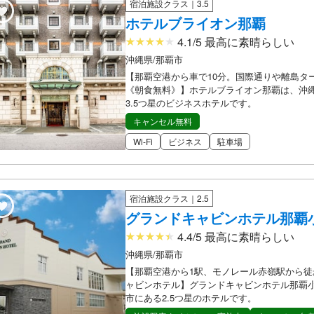
宿泊施設クラス｜3.5
ホテルブライオン那覇
4.1/5 最高に素晴らしい
沖縄県/那覇市
【那覇空港から車で10分。国際通りや離島タ
《朝食無料》】ホテルブライオン那覇は、沖
3.5つ星のビジネスホテルです。
キャンセル無料
Wi-Fi
ビジネス
駐車場
宿泊施設クラス｜2.5
グランドキャビンホテル那覇
4.4/5 最高に素晴らしい
沖縄県/那覇市
【那覇空港から1駅、モノレール赤嶺駅から徒
ャビンホテル】グランドキャビンホテル那覇
市にある2.5つ星のホテルです。