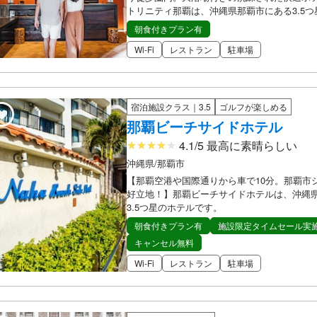
トリニティ那覇は、沖縄県那覇市にある3.5
朝食付きプラン有
Wi-Fi
レストラン
駐車場
宿泊施設クラス｜3.5
ゴルフが楽しめる
那覇ビーチサイドホテル
4.1/5 最高に素晴らしい
沖縄県/那覇市
【那覇空港や国際通りから車で10分。那覇市
好立地！】那覇ビーチサイドホテルは、沖縄
3.5つ星のホテルです。
朝食付きプラン有
施設限定タイムセール実
キャンセル無料
Wi-Fi
レストラン
駐車場