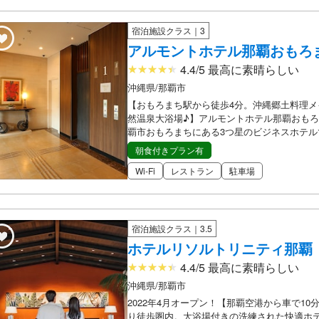
宿泊施設クラス｜3
アルモントホテル那覇おもろ
4.4/5 最高に素晴らしい
沖縄県/那覇市
【おもろまち駅から徒歩4分。沖縄郷土料理メ
然温泉大浴場♪】アルモントホテル那覇おもろ
覇市おもろまちにある3つ星のビジネスホテル
朝食付きプラン有
Wi-Fi
レストラン
駐車場
宿泊施設クラス｜3.5
ホテルリソルトリニティ那覇
4.4/5 最高に素晴らしい
沖縄県/那覇市
2022年4月オープン！【那覇空港から車で10
り徒歩圏内。大浴場付きの洗練された快適ホ