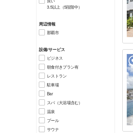
良い
3.5以上（5段階中）
周辺情報
那覇市
設備/サービス
ビジネス
朝食付きプラン有
レストラン
駐車場
Bar
スパ（大浴場含む）
温泉
プール
サウナ