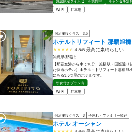
施設限定タイムセール実施中
キャンセル無
Wi-Fi
駐車場
宿泊施設クラス｜3.5
ホテルトリフィート 那覇旭橋
4.5/5 最高に素晴らしい
沖縄県/那覇市
【那覇空港から車で10分、旭橋駅・国際通り
た快適ホテル】ホテル・トリフィート那覇旭
にある3.5つ星のホテルです。
朝食付きプラン有
Wi-Fi
駐車場
宿泊施設クラス｜3
子連れ・ファミリー歓迎
ホテル オーシャン
4.6/5 最高に素晴らしい