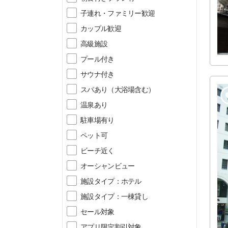
子連れ・ファミリー歓迎
カップル歓迎
高級施設
プール付き
サウナ付き
スパあり（大浴場含む）
温泉あり
駐車場有り
ペット可
ビーチ近く
オーシャンビュー
施設タイプ：ホテル
施設タイプ：一棟貸し
セール対象
アプリ限定割引対象